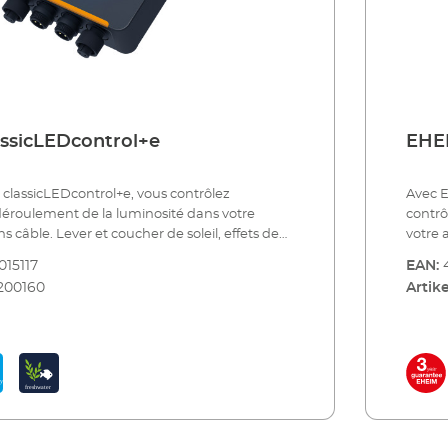
ssicLEDcontrol+e
EHE
classicLEDcontrol+e, vous contrôlez
Avec 
déroulement de la luminosité dans votre
contrô
 câble. Lever et coucher de soleil, effets de
votre 
e lune... L'alternance naturelle de la
dépend
015117
EAN:
ns votre aquarium contribue largement au
animau
200160
Artike
plantes et des poissons. Avec notre
proces
lairage classicLEDcontrol+e, vous pouvez
éclata
nière optimale le déroulement naturel de la
variét
même régler des phases de lune proches de la
intégr
ntrôleur vous offre une performance maximale,
fait s
 élevée, une connexion stable et une
Vous n
avec tous les appareils de la famille EHEIM
maîtri
assicLEDcontrol+e est rapidement monté. Vous
Sélect