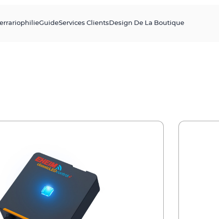
errariophilie
Guide
Services Clients
Design De La Boutique