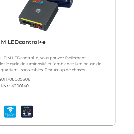
IM LEDcontrol+e
EHEIM LEDcontrol+e, vous pouvez facilement
ler le cycle de luminosité et l'ambiance lumineuse de
aquarium - sans cables. Beaucoup de choses
ent de la lumière dans votre aquarium. Les
4011708005606
x et les plantes réagissent positivement au
l-Nr.:
4200140
sus naturel de la luminosité et des couleurs
ntes. Notre contrôleur LED sans fil vous offre une
é de réglages. Grâce aux connexions enfichables
ées, il est rapidement installé. La programmation se
implement sur un smartphone, une tablette ou un PC.
'avez pas besoin d'une application pour cela, vous
sez di-rectement le réseau du contrôleur.
ionnez maintenant le luminaire et l'un des scénarios