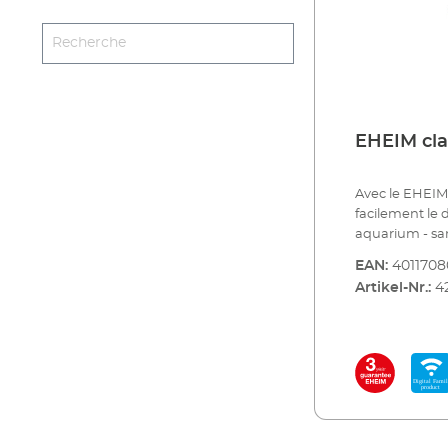
EHEIM cla
Avec le EHEIM 
facilement le 
aquarium - sans
nuages, clair d
EAN:
4011708
luminosité da
Artikel-Nr.:
4
bien-être des 
commande d'éc
simuler de ma
journée - et 
réalité. Le co
une puissance
compatibilité 
Digital. Le cl