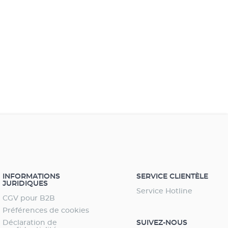
'un changement de source lumineuse (T5/T8 vers LED)
s de la mise en place d'un nouvel aquarium Idéal pour
inaires " fresh plant " et " marine hybride " ; vous
 ici régler individuellement le cycle de la luminosité
que les couleurs de la lumière. Avec les luminaires
 daylight" ou "marine actinic", vous ne pouvez définir
 cycle de la luminosité. Avance rapide pour vérifier les
tres sélectionnés Passage de l'heure d'été à l'heure
r par simple pression sur un bouton. Mises à jour
tes à télécharger sur le site web EHEIM. Sécurité et
ité maximales - 3 ans de garantie
INFORMATIONS
SERVICE CLIENTÈLE
JURIDIQUES
Service Hotline
CGV pour B2B
Préférences de cookies
Déclaration de
SUIVEZ-NOUS