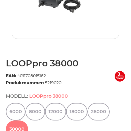
LOOPpro 38000
EAN:
4011708015162
Produktnummer:
5219020
MODELL:
LOOPpro 38000
6000
8000
12000
18000
26000
38000