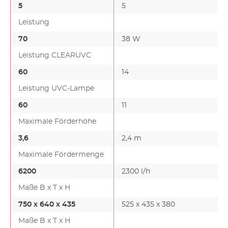
5
5
Leistung
70
38 W
Leistung CLEARUVC
60
14
Leistung UVC-Lampe
60
11
Maximale Förderhöhe
3,6
2,4 m
Maximale Fördermenge
6200
2300 l/h
Maße B x T x H
750 x 640 x 435
525 x 435 x 380
Maße B x T x H