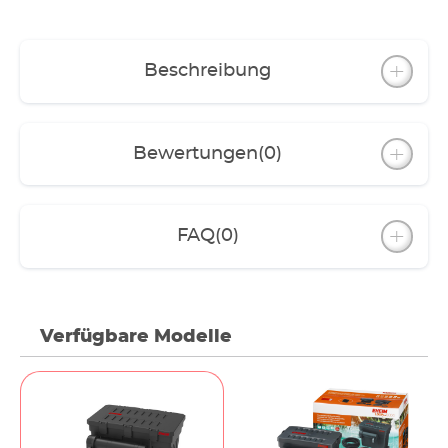
Filtermedien: Vorfiltermatte, Filterpatronen,
BIOBALLS bzw. FILTERBIO
BIOBALLS: LOOPpro 6000-12000 (60 St.)
FILTERBIO: LOOPpro 18000-38000 (1,6 l)
Beschreibung
5 m Spiralschlauch (LOOPpro 6000-12000 3/4“,
LOOPpro18000-38000 1“)
Kabel für Pumpe 10 m, für UVC-Klärer 5 m
Anschlusszubehör
Bewertungen
(0)
FAQ
(0)
Verfügbare Modelle