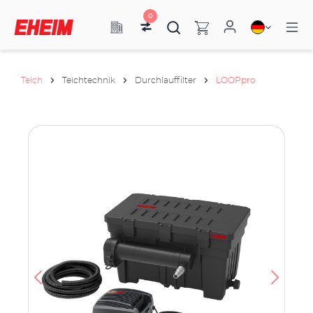
0
Teich
Teichtechnik
Durchlauffilter
LOOPpro