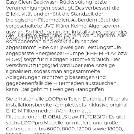
Easy Clean Backwash-Rückspülung letzte
Verunreinigungen beseitigt. Das verbessert die
Effektivität und erhöht die Standzeit der
biologischen Filtermedien. Außerdem tötet der
vorgeschaltete UVC-Klärer Keime, Algensporen
usw. ab. So fließt garantiert kristallklares, gesundes
Die LOOPpro-Filter sind extrem wartungsarm. Alle
Wasser in Ihren Teich zurück.
Komponenten sind exakt aufeinander
abgestimmt. Eine der jeweiligen Leistungsstufe
angepasste Energiespar-Pumpe (EHEIM PLAY bzw.
FLOW) sorgt für niedrigen Stromverbrauch. Der
Verschmutzungsgrad wird über eine Anzeige
signalisiert, sodass man angesammelte
Ablagerungen rechtzeitig beseitigen und
gegebenenfalls die Filtermedien austauschen
kann. Das geht mit wenigen Handgriffen.
Sie erhalten alle LOOPpro Teich-Durchlauf-Filter als
installationsbereite Komplettsets inklusive original
EHEIM Filtermedien (Vorfiltermatte,
Filterpatronen, BIOBALLS bzw. FILTERBIO). Es gibt
sechs LOOPpro Modelle für mittlere und große
Gartenteiche bis 6000, 8000, 12000 sowie 18000,