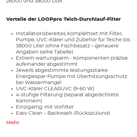
26000 und 38000 Liter.
Vorteile der LOOPpro Teich-Durchlauf-Filter
Installationsbereites Komplettset mit Filter,
Pumpe, UVC-Klärer und Zubehör für Teiche bis
38000 Liter (ohne Fischbesatz – genauere
Angaben siehe Tabelle)
Extrem wartungsarm - Komponenten präzise
aufeinander abgestimmt
Jeweils abgestimmte leistungsstarke
Energiespar-Pumpe mit Überhitzungsschutz
bei Wassermangel
UVC-Klärer CLEARUVC (9-60 W)
4-stufige Filterung (separat abgedichtete
Kammern)
Einzigartig: mit Vorfilter
Easy Clean – Backwash (Rückspülung)
Verschmutzungsgrad-Anzeige (Saturation
Mehr
Indicator)
Filterbox mit Deckel und original EHEIM