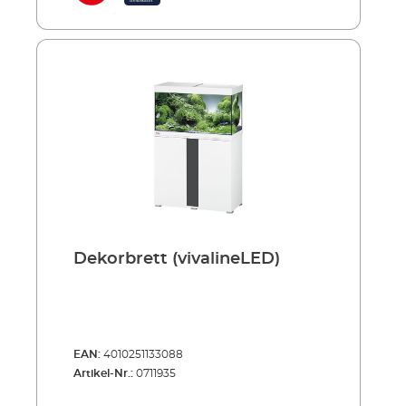
Dekorbrett (vivalineLED)
EAN:
4010251133088
Artikel-Nr.:
0711935