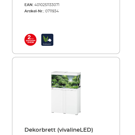
EAN:
4010251133071
Artikel-Nr.:
0711934
Dekorbrett (vivalineLED)