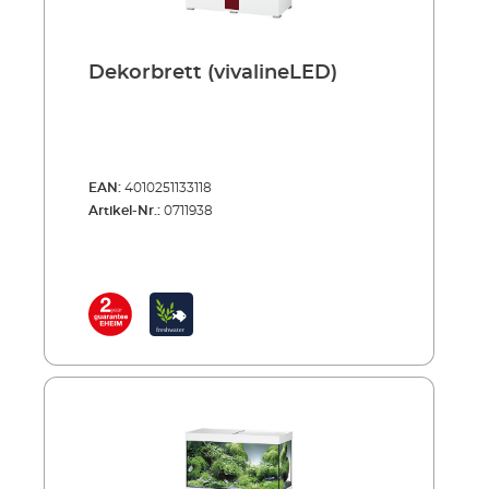
Dekorbrett (vivalineLED)
EAN:
4010251133118
Artikel-Nr.:
0711938