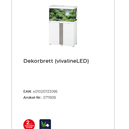
Dekorbrett (vivalineLED)
EAN:
4010251133095
Artikel-Nr.:
0711936