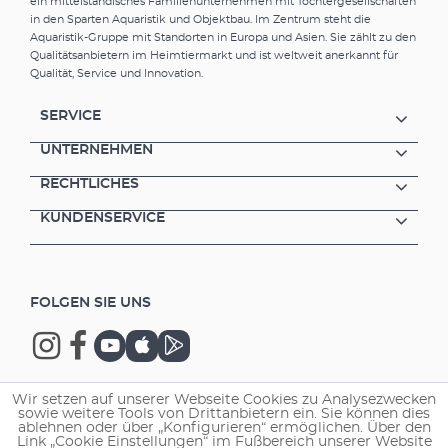
ein mittelständisches Familienunternehmen mit Tochtergesellschaften
in den Sparten Aquaristik und Objektbau. Im Zentrum steht die
Aquaristik-Gruppe mit Standorten in Europa und Asien. Sie zählt zu den
Qualitätsanbietern im Heimtiermarkt und ist weltweit anerkannt für
Qualität, Service und Innovation.
SERVICE
UNTERNEHMEN
RECHTLICHES
KUNDENSERVICE
FOLGEN SIE UNS
Wir setzen auf unserer Webseite Cookies zu Analysezwecken
sowie weitere Tools von Drittanbietern ein. Sie können dies
Copyright © 2026 EHEIM GmbH & Co. KG.
ablehnen oder über „Konfigurieren“ ermöglichen. Über den
Link „Cookie Einstellungen“ im Fußbereich unserer Website