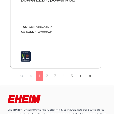
powerLED+/powerRGB
EAN:
4011708420683
Artikel-Nr.:
4200040
1
2
3
4
5
Die EHEIM Unternehmensgruppe mit Sitz in Deizisau bei Stuttgart ist