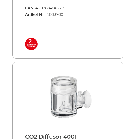
EAN:
4011708400227
Artikel-Nr.:
4003700
CO2 Diffusor 400l