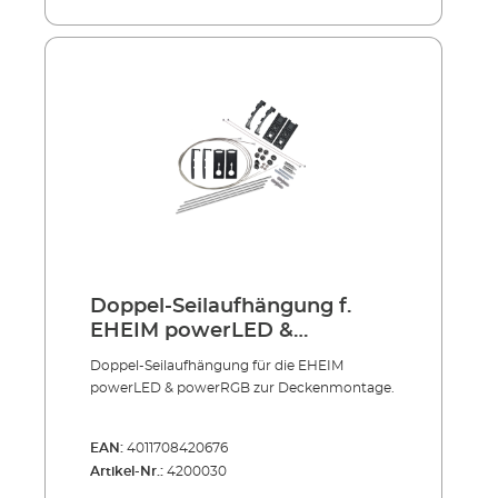
herangeführt werden. Der Sauerstoff aus
diesem Bereich wäre sonst bald verbraucht.
Hinweis: EHEIM VARILUX
Aquarienabdeckungen sorgen durch caf-
Technologie (constant air flow) für
Luftzirkulation. Kleines Gerät, einfach an der
Beckenwand zu befestigen Reichert das
Wasser mit Luft bzw. Sauerstoff an Zu
empfehlen u.a. bei Aquarien mit wenig
Pflanzenwuchs oder starkem Fischbesatz Bei
Montage knapp an der Wasseroberfläche mit
flachem Einspritzwinkel lässt sich gleichzeitig
eine gute Wasserbewegung erzielen
Dosierung der angesaugten Luft durch
Doppel-Seilaufhängung f.
beigefügte Druckregulierklemme
EHEIM powerLED &
powerRGB
Doppel-Seilaufhängung für die EHEIM
powerLED & powerRGB zur Deckenmontage.
EAN:
4011708420676
Artikel-Nr.:
4200030