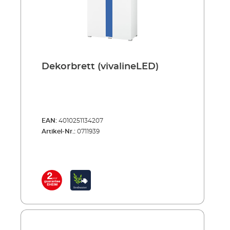
Dekorbrett (vivalineLED)
EAN:
4010251134207
Artikel-Nr.:
0711939