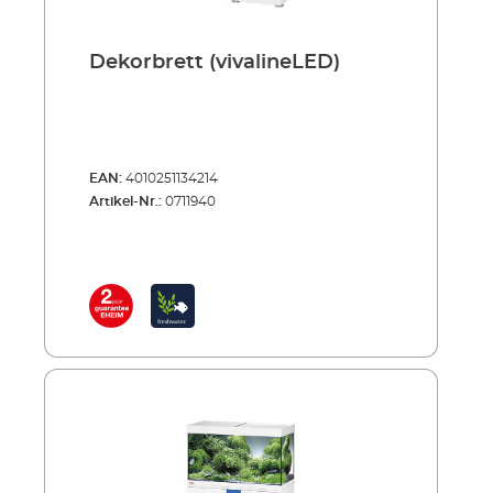
Dekorbrett (vivalineLED)
EAN:
4010251134214
Artikel-Nr.:
0711940