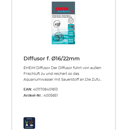
Diffusor f. Ø16/22mm
EHEIM Diffusor Der Diffusor führt von außen
Frischluft zu und reichert so das
Aquariumwasser mit Sauerstoff an.Die Zufuhr
von Sauerstoff ist vor allem bei schwach
EAN:
4011708401613
bepflanzten Aquarien oder solchen mit
Artikel-Nr.:
4005651
starkem Fischbesatz zu empfehlen.
Außerdem bei Kalt- und Meerwasserbecken
oder bei Haltung entsprechend
sauerstoffliebender Fische. Auch dort, wo
eine Abdeckung den Luftraum über der
Wasserfläche begrenzt, sollte zusätzlich Luft