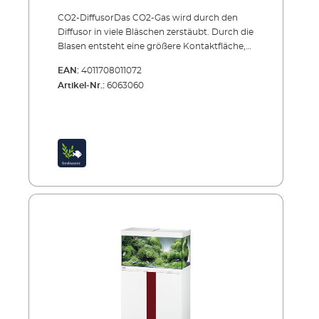
CO2-DiffusorDas CO2-Gas wird durch den
Diffusor in viele Bläschen zerstäubt. Durch die
Blasen entsteht eine größere Kontaktfläche,
und das CO2 kann sich schnell im
EAN:
4011708011072
Aquariumwasser lösen.Der Blasenzähler dient
Artikel-Nr.:
6063060
der visuellen Kontrolle der CO2-Zugabe. Als
grobe Faustformel gilt: ca. 20 mg CO2 je Liter.
Das entspricht etwa 10 Blasen pro Minute je
100 Liter Wasser.EHEIM CO2-Diffusor 400für
kleinere und mittlere Aquarien bis 400
lKleines, effektives Gerät mit integriertem
Blasenzähler und Rückschlagventil. Einfach
anzuschließen und mit Saughalter an der
Aquarium-Scheibe zu befestigen. Kleines,
platzsparendes Gerät Hocheffiziente
Diffusorscheibe Blasenzähler zur visuellen
Kontrolle der CO2-Zugabe Rückschlagventil
verhindert den Wasserrücklauf in die CO2-
Anlage Schlauchsicherung Kraftvoller
Saughalter