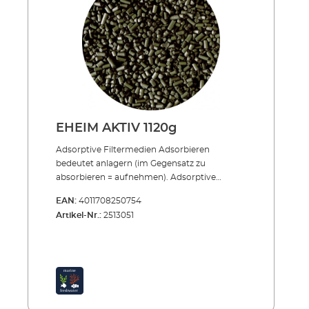
EHEIM AKTIV 1120g
Adsorptive Filtermedien Adsorbieren
bedeutet anlagern (im Gegensatz zu
absorbieren = aufnehmen). Adsorptive
Filtermassen sind also Materialien, die dem
EAN:
4011708250754
Wasser schädliche Substanzen entziehen und
Artikel-Nr.:
2513051
sie anlagern bzw. binden. Dabei geht es z.B.
um Chlor aus dem Leitungswasser, um Reste
von Medikamenten oder um Spuren von
Reinigungsmitteln, Pestiziden, Farbstoffen
usw.Tipp:Setzen Sie adsorptive Filtermedien
nur wenige Wochen ein. Da die Schadstoffe
nur anhaften, können sie sich nach einiger