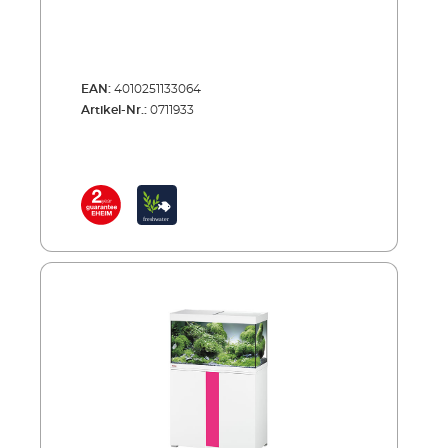
EAN:
4010251133064
Artikel-Nr.:
0711933