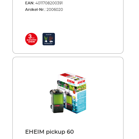
EAN:
4011708200391
ist: Sie können den Filterbehälter mitsamt
Artikel-Nr.:
2006020
dem Filterschwamm einfach von oben
herausnehmen. Dabei bleibt die
Pumpeneinheit im Becken. Das ist sehr
praktisch beim Reinigen oder Auswechseln
der Filterpatrone. Die Pumpe saugt das
Wasser unten an und befördert es durch den
Filterschwamm nach oben. Hier wird das
gereinigte Wasser durch die drehbare
Ausströmdüse wieder ins Becken
zurückgeführt. Vorteile des EHEIM pickup
Kleiner Innenfilter für Aquarien bis 160 l
Wasseransaugung von unten Drehbare
Ausströmdüse zur Bestimmung der
Ausströmrichtung Filterbehälter mit
Filterschwamm einfach von oben aus der
Pumpeneinheit herausnehmbar Komplett
bestückt mit Filterpatrone, sofort
einsatzbereit Auch Aktivkohlepatronen zur
adsorptiven Wasseraufbereitung (z.B. bei
Neueinrichtung oder nach
EHEIM pickup 60
Medikamentenbehandlung) können