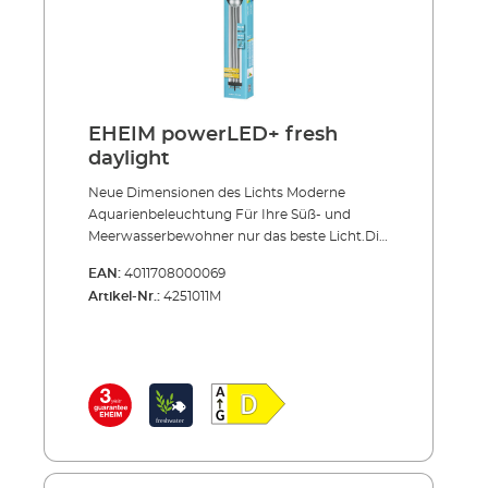
EHEIM powerLED+ fresh
daylight
Neue Dimensionen des Lichts Moderne
Aquarienbeleuchtung Für Ihre Süß- und
Meerwasserbewohner nur das beste Licht.Die
EHEIM powerLED+ wurde an die individuellen
EAN:
4011708000069
Lichtbedürfnisse von Wasserpflanzen und
Artikel-Nr.:
4251011M
Tieren optimal angepasst. Sie ist für Süß-
ebenso wie für Meerwasser geeignet,
energieeffizient und obendrein auch noch
äußerst langlebig – das neue Nonplusultra,
wenn es um moderne Aquarienbeleuchtung
geht.Von Sonnenlicht-Vollspektrum bis zu
weißem und/oder aktinischem Licht – die
neuen EHEIM LED-Leuchten powerLED+
bieten die komplette Bandbreite. Alle