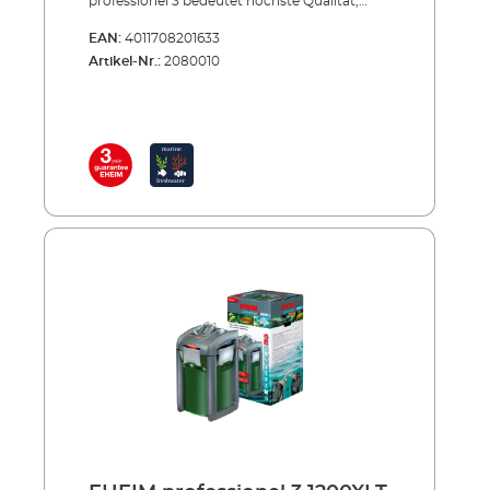
professionel 3 bedeutet höchste Qualität,
starke Leistung, vorbildliche Energieeffizienz,
EAN:
4011708201633
wunderbare Laufruhe und viel Komfort.
Artikel-Nr.:
2080010
Selbstansaugung, großer Vorfilter und
Sicherheits-Schlauchadapter sind nur einige
der Vorteile.* Das Modell 1200XL gibt es auch
mit integriertem Heizer als Thermofilter
1200XLT. Vorteile der EHEIM professionel 3
Filter Außenfilter der Spitzenklasse für
Aquarien bis 1200 Liter Der erste Filter mit
Dreifach-Schlauchadapter (2x Saugseite, 1x
Druckseite) für perfekte Wasserumwälzung in
großen Aquarien Durchflussanzeiger –
informiert, wann der Filter gereinigt werden
sollte Transportrollen – machen den Filter
durch leichtes Kippen manövrierbar
Vorfilterwanne – zum „tropffreien“ Transport
des Vorfilters bei der Reinigung Quadratische
Grundform für großes Filtervolumen und
hohe Standsicherheit Hohe
Durchflussleistung bei sehr niedrigem
Energieverbrauch Pumpenleistung
regulierbar Flüsterleiser Lauf und extrem