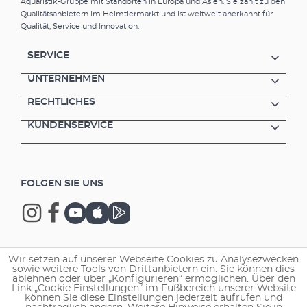
Aquaristik-Gruppe mit Standorten in Europa und Asien. Sie zählt zu den
Qualitätsanbietern im Heimtiermarkt und ist weltweit anerkannt für
Qualität, Service und Innovation.
SERVICE
UNTERNEHMEN
RECHTLICHES
KUNDENSERVICE
FOLGEN SIE UNS
Wir setzen auf unserer Webseite Cookies zu Analysezwecken
Copyright © 2026 EHEIM GmbH & Co. KG.
sowie weitere Tools von Drittanbietern ein. Sie können dies
ablehnen oder über „Konfigurieren“ ermöglichen. Über den
Link „Cookie Einstellungen“ im Fußbereich unserer Website
können Sie diese Einstellungen jederzeit aufrufen und