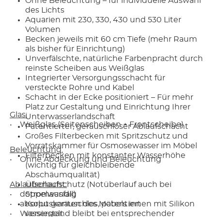
Ohne Beleuchtung – für individuelle Auswahl
des Lichts
Aquarien mit 230, 330, 430 und 530 Liter
Volumen
Becken jeweils mit 60 cm Tiefe (mehr Raum
als bisher für Einrichtung)
Unverfälschte, natürliche Farbenpracht durch
reinste Scheiben aus Weißglas
Integrierter Versorgungsschacht für
versteckte Rohre und Kabel
Schacht in der Ecke positioniert – Für mehr
Platz zur Gestaltung und Einrichtung Ihrer
Glas:
Unterwasserlandschaft
• Weißglas (Seitenscheiben + Frontscheibe)
Patentierter, geräuschloser Ablaufschacht
Großes Filterbecken mit Spritzschutz und
Vorratskammer für Osmosewasser im Möbel
Beleuchtung:
Filterbecken mit konstanter Wasserhöhe
• Ohne Abdeckung und Beleuchtung
(wichtig für gleichbleibende
Abschäumqualität)
Ablaufschacht:
Überlaufschutz (Notüberlauf auch bei
• doppelwandig
Stromausfall)
• absolut geräuschlos, patentiert
Korpuskanten des Möbels innen mit Silikon
• Wasserstand bleibt bei entsprechender
versiegelt