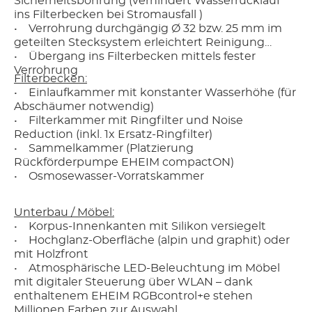
Sicherheitsbohrung (verhindert Wasserrücklauf
ins Filterbecken bei Stromausfall )
• Verrohrung durchgängig Ø 32 bzw. 25 mm im
geteilten Stecksystem erleichtert Reinigung
• Übergang ins Filterbecken mittels fester
Verrohrung
Filterbecken:
• Einlaufkammer mit konstanter Wasserhöhe (für
Abschäumer notwendig)
• Filterkammer mit Ringfilter und Noise
Reduction (inkl. 1x Ersatz-Ringfilter)
• Sammelkammer (Platzierung
Rückförderpumpe EHEIM compactON)
• Osmosewasser-Vorratskammer
Unterbau / Möbel:
• Korpus-Innenkanten mit Silikon versiegelt
• Hochglanz-Oberfläche (alpin und graphit) oder
mit Holzfront
• Atmosphärische LED-Beleuchtung im Möbel
mit digitaler Steuerung über WLAN – dank
enthaltenem EHEIM RGBcontrol+e stehen
Millionen Farben zur Auswahl