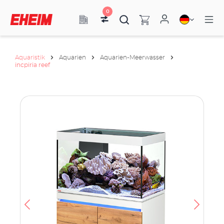
0
Aquaristik
Aquarien
Aquarien-Meerwasser
incpiria reef