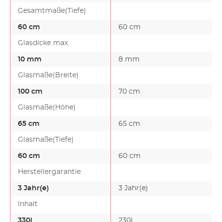
Gesamtmaße(Tiefe)
60 cm
60 cm
Glasdicke max.
10 mm
8 mm
Glasmaße(Breite)
100 cm
70 cm
Glasmaße(Höhe)
65 cm
65 cm
Glasmaße(Tiefe)
60 cm
60 cm
Herstellergarantie
3 Jahr(e)
3 Jahr(e)
Inhalt
330l
230l