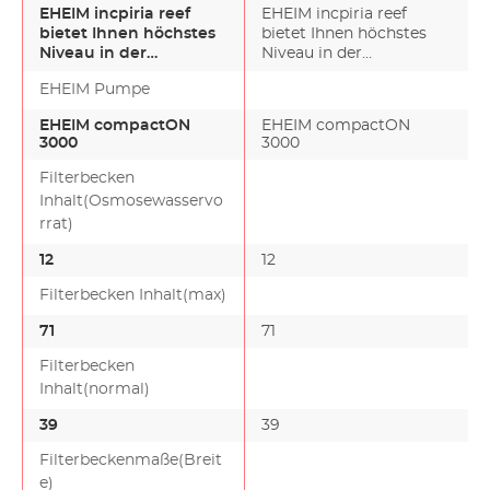
EHEIM incpiria reef
EHEIM incpiria reef
bietet Ihnen höchstes
bietet Ihnen höchstes
Niveau in der
Niveau in der
Meerwasser-Aquaristik.
Meerwasser-Aquaristik.
EHEIM Pumpe
Nur d…
Nur d…
EHEIM compactON
EHEIM compactON
3000
3000
Filterbecken
Inhalt(Osmosewasservo
rrat)
12
12
Filterbecken Inhalt(max)
71
71
Filterbecken
Inhalt(normal)
39
39
Filterbeckenmaße(Breit
e)