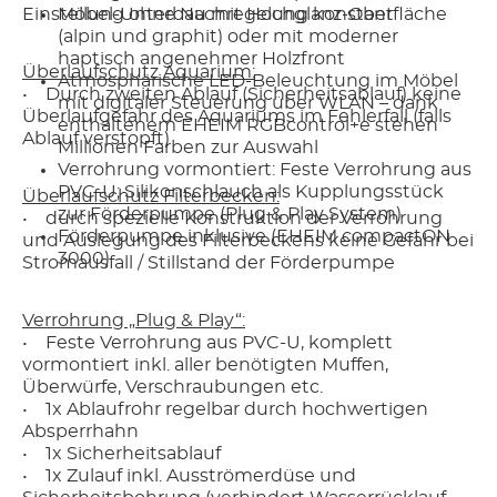
Einstellung ohne Nachregelung konstant
Möbel-Unterbau mit Hochglanz-Oberfläche
(alpin und graphit) oder mit moderner
haptisch angenehmer Holzfront
Überlaufschutz Aquarium:
Atmosphärische LED-Beleuchtung im Möbel
• Durch zweiten Ablauf (Sicherheitsablauf) keine
mit digitaler Steuerung über WLAN – dank
Überlaufgefahr des Aquariums im Fehlerfall (falls
enthaltenem EHEIM RGBcontrol+e stehen
Ablauf verstopft)
Millionen Farben zur Auswahl
Verrohrung vormontiert: Feste Verrohrung aus
PVC-U; Silikonschlauch als Kupplungsstück
Überlaufschutz Filterbecken:
zur Förderpumpe (Plug & Play System)
• durch spezielle Konstruktion der Verrohrung
Förderpumpe inklusive (EHEIM compactON
und Auslegung des Filterbeckens keine Gefahr bei
3000)
Stromausfall / Stillstand der Förderpumpe
Verrohrung „Plug & Play“:
• Feste Verrohrung aus PVC-U, komplett
vormontiert inkl. aller benötigten Muffen,
Überwürfe, Verschraubungen etc.
• 1x Ablaufrohr regelbar durch hochwertigen
Absperrhahn
• 1x Sicherheitsablauf
• 1x Zulauf inkl. Ausströmerdüse und