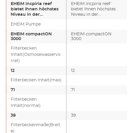
EHEIM incpiria reef
EHEIM incpiria reef
bietet Ihnen höchstes
bietet Ihnen höchstes
Niveau in der
Niveau in der
Meerwasser-Aquaristik.
Meerwasser-Aquaristik.
EHEIM Pumpe
Nur d…
Nur d…
EHEIM compactON
EHEIM compactON
3000
3000
Filterbecken
Inhalt(Osmosewasservo
rrat)
12
12
Filterbecken Inhalt(max)
71
71
Filterbecken
Inhalt(normal)
39
39
Filterbeckenmaße(Breit
e)