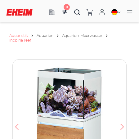
0
Aquaristik
Aquarien
Aquarien-Meerwasser
incpiria reef