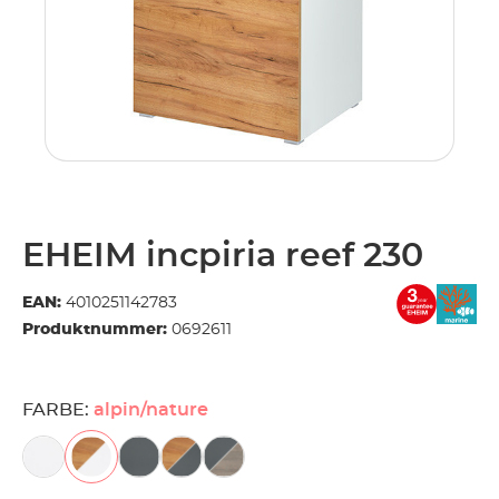
EHEIM incpiria reef 230
EAN:
4010251142783
Produktnummer:
0692611
FARBE:
alpin/nature