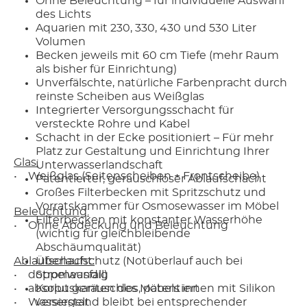
Ohne Beleuchtung – für individuelle Auswahl
des Lichts
Aquarien mit 230, 330, 430 und 530 Liter
Volumen
Becken jeweils mit 60 cm Tiefe (mehr Raum
als bisher für Einrichtung)
Unverfälschte, natürliche Farbenpracht durch
reinste Scheiben aus Weißglas
Integrierter Versorgungsschacht für
versteckte Rohre und Kabel
Schacht in der Ecke positioniert – Für mehr
Platz zur Gestaltung und Einrichtung Ihrer
Glas:
Unterwasserlandschaft
• Weißglas (Seitenscheiben + Frontscheibe)
Patentierter, geräuschloser Ablaufschacht
Großes Filterbecken mit Spritzschutz und
Vorratskammer für Osmosewasser im Möbel
Beleuchtung:
Filterbecken mit konstanter Wasserhöhe
• Ohne Abdeckung und Beleuchtung
(wichtig für gleichbleibende
Abschäumqualität)
Ablaufschacht:
Überlaufschutz (Notüberlauf auch bei
• doppelwandig
Stromausfall)
• absolut geräuschlos, patentiert
Korpuskanten des Möbels innen mit Silikon
• Wasserstand bleibt bei entsprechender
versiegelt