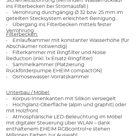
Sicherheitsbohrung (verhindert Wasserrücklauf
ins Filterbecken bei Stromausfall )
• Verrohrung durchgängig Ø 32 bzw. 25 mm im
geteilten Stecksystem erleichtert Reinigung
• Übergang ins Filterbecken mittels fester
Verrohrung
Filterbecken:
• Einlaufkammer mit konstanter Wasserhöhe (für
Abschäumer notwendig)
• Filterkammer mit Ringfilter und Noise
Reduction (inkl. 1x Ersatz-Ringfilter)
• Sammelkammer (Platzierung
Rückförderpumpe EHEIM compactON)
• Osmosewasser-Vorratskammer
Unterbau / Möbel:
• Korpus-Innenkanten mit Silikon versiegelt
• Hochglanz-Oberfläche (alpin und graphit) oder
mit Holzfront
• Atmosphärische LED-Beleuchtung im Möbel
mit digitaler Steuerung über WLAN – dank
enthaltenem EHEIM RGBcontrol+e stehen
Millionen Farben zur Auswahl