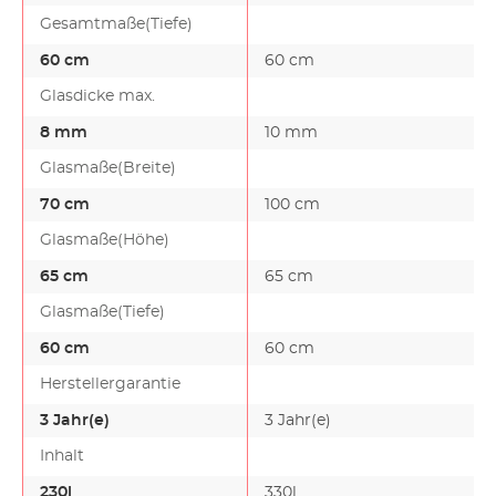
Gesamtmaße(Tiefe)
60 cm
60 cm
Glasdicke max.
8 mm
10 mm
Glasmaße(Breite)
70 cm
100 cm
Glasmaße(Höhe)
65 cm
65 cm
Glasmaße(Tiefe)
60 cm
60 cm
Herstellergarantie
3 Jahr(e)
3 Jahr(e)
Inhalt
230l
330l