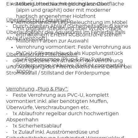
Einstellung ohne Nachregelung konstant
Möbel-Unterbau mit Hochglanz-Oberfläche
(alpin und graphit) oder mit moderner
haptisch angenehmer Holzfront
Überlaufschutz Aquarium:
Atmosphärische LED-Beleuchtung im Möbel
• Durch zweiten Ablauf (Sicherheitsablauf) keine
mit digitaler Steuerung über WLAN – dank
Überlaufgefahr des Aquariums im Fehlerfall (falls
enthaltenem EHEIM RGBcontrol+e stehen
Ablauf verstopft)
Millionen Farben zur Auswahl
Verrohrung vormontiert: Feste Verrohrung aus
PVC-U; Silikonschlauch als Kupplungsstück
Überlaufschutz Filterbecken:
zur Förderpumpe (Plug & Play System)
• durch spezielle Konstruktion der Verrohrung
Förderpumpe inklusive (EHEIM compactON
und Auslegung des Filterbeckens keine Gefahr bei
3000)
Stromausfall / Stillstand der Förderpumpe
Verrohrung „Plug & Play“:
• Feste Verrohrung aus PVC-U, komplett
vormontiert inkl. aller benötigten Muffen,
Überwürfe, Verschraubungen etc.
• 1x Ablaufrohr regelbar durch hochwertigen
Absperrhahn
• 1x Sicherheitsablauf
• 1x Zulauf inkl. Ausströmerdüse und