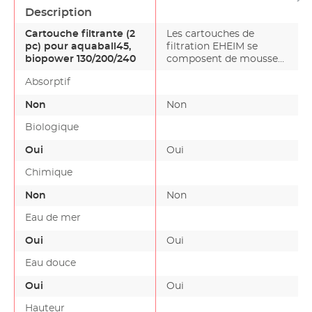
Description
Cartouche filtrante (2
Les cartouches de
pc) pour aquaball45,
filtration EHEIM se
biopower 130/200/240
composent de mousses
ne contenant pas de
Absorptif
phéno…
Non
Non
Biologique
Oui
Oui
Chimique
Non
Non
Eau de mer
Oui
Oui
Eau douce
Oui
Oui
Hauteur