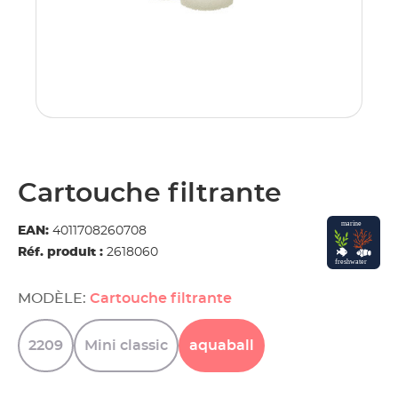
Cartouche filtrante
EAN:
4011708260708
Réf. produit :
2618060
MODÈLE:
Cartouche filtrante
2209
Mini
classic
aquaball