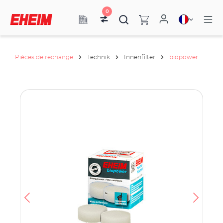
0
Pièces de rechange
Technik
Innenfilter
biopower