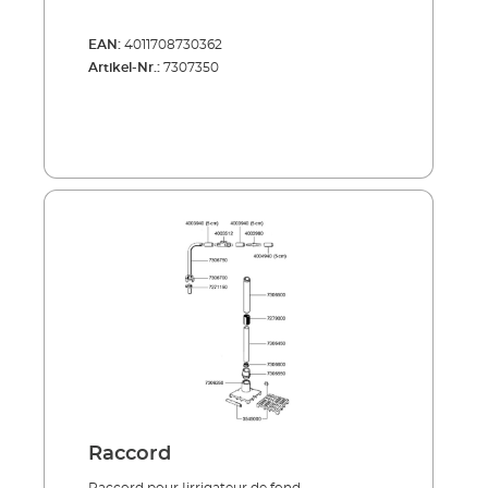
EAN:
4011708730362
Artikel-Nr.:
7307350
Raccord