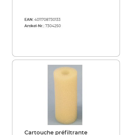
EAN:
4011708730133
Artikel-Nr.:
7304250
Cartouche préfiltrante