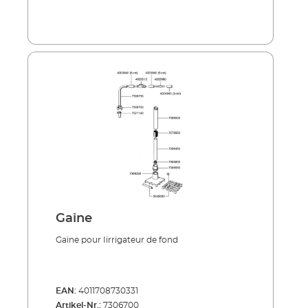
Gaine
Gaine pour Iirrigateur de fond
EAN:
4011708730331
Artikel-Nr.:
7306700