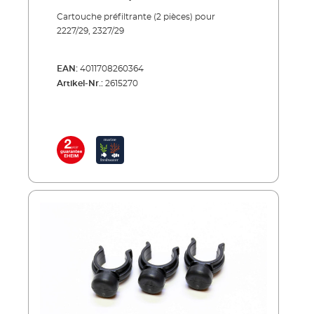
Cartouche préfiltrante (2 pièces) pour
2227/29, 2327/29
EAN:
4011708260364
Artikel-Nr.:
2615270