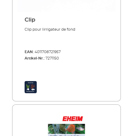
Clip
Clip pour Iirrigateur de fond
EAN:
4011708721957
Artikel-Nr.:
7271150