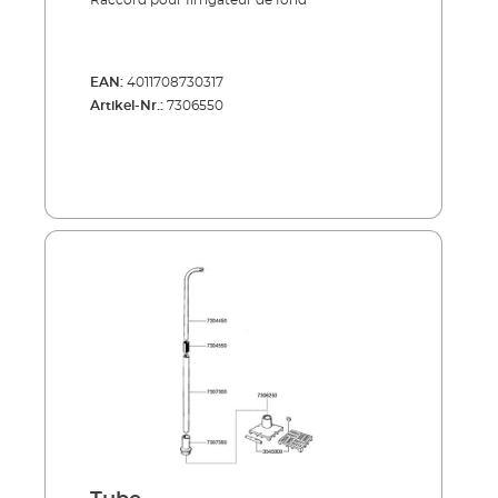
Raccord pour Iirrigateur de fond
EAN:
4011708730317
Artikel-Nr.:
7306550