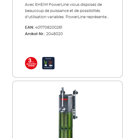
Avec EHEIM PowerLine vious disposez de
beaucoup de puissance et de possibilités
d’utilisation variables. PowerLine représente
le filtre idéal, si vous désirez créer un courant
EAN:
4011708200261
puis-sant et enrichir l’eau en oxygène. Avec la
Artikel-Nr.:
2048020
buse de rejet adaptée vous dé-terminez le
mouvement de l’eau. Et, vous réglez l’apport
en oxygène avec le diffuseur.La conception
du PowerLine est modulaire. Il est ainsi
possible d’adapter et d’augmenter le volume
du filtre individuellement. Pour le nettoyage
ou le changement des substrats de filtration
vous démontez simplement le mo-dule
individuellement. Il y a 2 modèles disponibles:
les deux sont entièrement équipés et prêt à
l’emploi. Avantages du EHEIM PowerLine
Puissant filtre intérieur pour aquarium à
partir de 100 litres mais aussi pour des
aquariums plus grands dépassant 200 litres
Convient particulièrement pour un brassage
puissant et une oxygénation importante
(diffuseur réglable compris dans le colis)