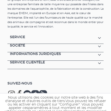
Strömung und starke Sauerstoffanreicherung
une entreprise familiale de taille moyenne qui possède des filiales dans
(regulierbarer Diffusor im
les domaines de l'aquariophilie, de la fabrication et de la construction. La
Verpackungsumfang) Adapter zum Anschluss
marque EHEIM, implanté en Europe et en Asie, est le cœur de
des EHEIM InstallationsSETs 2 Modularer
l'entreprise. Elle est l'un des fournisseurs de haute qualité sur le marché
Aufbau – dadurch variables Filtervolumen,
des animaux de compagnie et est reconnue dans le monde entier pour
Einsatz verschiedener Filtermedien und
la qualité, le service et l'innovation.
einfache, schonende Reinigung Komplett mit
Filtermedien ausgestattet und sofort
SERVICE
betriebsbereit Ein starker Filter – auf der
ganzen Linie Der ideale Innenfilter für
SOCIÉTÉ
kraftvolle Strömung und starke
INFORMATIONS JURIDIQUES
Sauerstoffanreicherung (Schnellfilter und
Strömungspumpe zugleich).PowerLine
SERVICE CLIENTÈLE
eignet sich für Becken ab 100 l sowie auch für
größere Aquarien über 200 l. Am Adapter
zum Anschluss des EHEIM InstallationsSETs 2
können der mitgelieferte Diffusor sowie
SUIVEZ-NOUS
verschiedene andere Elemente (z.B. Düsen,
Winkel-, Verlängerungsstücke etc.)
angeschlossen werden. Der Diffusor zur
Nous utilisons des cookies sur notre site web à des fins
Sauerstoffanreicherung ist regulierbar; die
d'analyse et d'autres outils de tiers.Vous pouvez les refuser
Luftzufuhr lässt sich individuell dosieren.
ou les activer en cliquant sur "Configurer". Vous pouvez
appeler cesparamètres à tout moment et les modifier
PowerLine ist modular aufgebaut. Dadurch