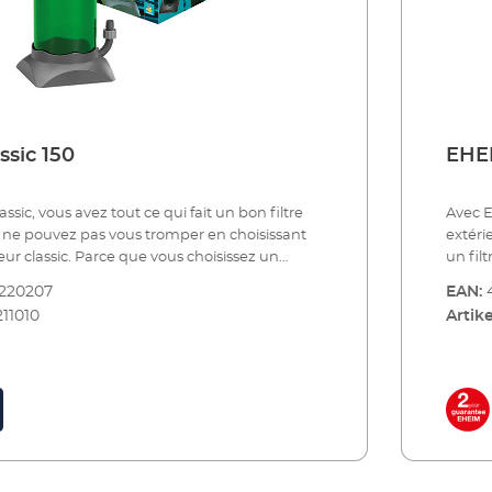
ssic 150
EHEI
sic, vous avez tout ce qui fait un bon filtre
Avec E
 ne pouvez pas vous tromper en choisissant
extéri
ieur classic. Parce que vous choisissez un
un fil
 qui a été testé et éprouvé des millions de fois.
appare
220207
EAN:
les répondent aux normes de qualité les plus
Tous l
211010
Artike
composants de première classe et des
élevée
gneusement adaptées assurent une
fonct
rfaite de la pompe et du filtre. A cela
perfor
fonctionnement silencieux des filtres externes
s'ajou
ustesse du fonctionnement en continu et la
EHEIM,
tion d'énergie. Vous serez très satisfait.Il
faible
es pour les aquariums de 50 à 1500 litres -
existe
un équipement différent.Avantages des filtres
certai