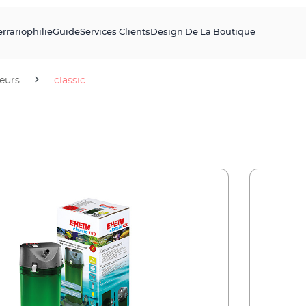
errariophilie
Guide
Services Clients
Design De La Boutique
ieurs
classic