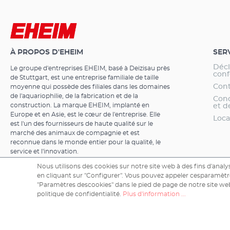
rapport quali
silencieux pos
silicone à éla
(pour une ferm
être équipé de 
À PROPOS D'EHEIM
SER
biologiques e
canne de rejet
Décl
Le groupe d'entreprises EHEIM, basé à Deizisau près
des accessoires
conf
de Stuttgart, est une entreprise familiale de taille
modèles: 50-150
Cont
moyenne qui possède des filiales dans les domaines
standard solid
de l'aquariophilie, de la fabrication et de la
Cond
filtre extérieu
construction. La marque EHEIM, implanté en
et d
Europe et en Asie, est le cœur de l'entreprise. Elle
standard de qu
Loca
est l'un des fournisseurs de haute qualité sur le
décennies et d
marché des animaux de compagnie et est
fonctions soi
reconnue dans le monde entier pour la qualité, le
entre la capac
service et l'innovation.
garantit les m
Nous utilisons des cookies sur notre site web à des fins d'analys
fonctionnemen
en cliquant sur "Configurer". Vous pouvez appeler cesparamètre
de vie faible
"Paramètres descookies" dans le pied de page de notre site web
qualité-prixT
Copyright © 2026 EHEIM GmbH & Co. KG.
politique de confidentialité.
Plus d'information ...
de rejet, une 
accessoires d'
différents modèles: classic 150 avec socle 
sûre classic 25