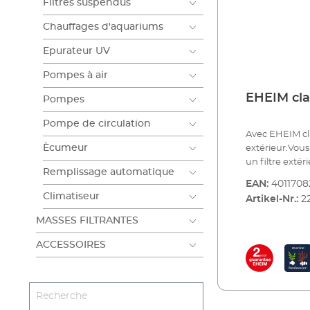
Filtres suspendus
Chauffages d'aquariums
Epurateur UV
Pompes à air
EHEIM cla
Pompes
Pompe de circulation
Avec EHEIM clas
Ècumeur
extérieur.Vous
un filtre extér
Remplissage automatique
appareil fiable
EAN:
4011708
Tous les modè
Climatiseur
Artikel-Nr.:
2
élevées. Des 
fonctions soi
MASSES FILTRANTES
performance pa
ACCESSOIRES
s'ajoutent le 
EHEIM, la rob
faible consomma
existe 5 modèl
certains avec 