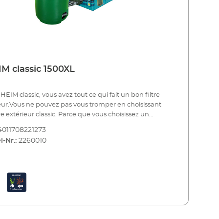
M classic 1500XL
HEIM classic, vous avez tout ce qui fait un bon filtre
eur.Vous ne pouvez pas vous tromper en choisissant
tre extérieur classic. Parce que vous choisissez un
il fiable qui a été testé et éprouvé des millions de fois.
4011708221273
es modèles répondent aux normes de qualité les plus
l-Nr.:
2260010
s. Des composants de première classe et des
ions soigneusement adaptées assurent une
mance parfaite de la pompe et du filtre. A cela
tent le fonctionnement silencieux des filtres externes
 la robustesse du fonctionnement en continu et la
 consommation d'énergie. Vous serez très satisfait.Il
 5 modèles pour les aquariums de 50 à 1500 litres -
ns avec un équipement différent.Avantages des filtres