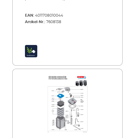
EAN:
4011708010044
Artikel-Nr.:
7608138