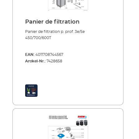
Panier de filtration
Panier de filtration p. prof. 3e/5e
450/700/600T
EAN:
4011708744567
Artikel-Nr.:
7428658