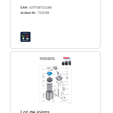
EAN:
4011708724286
Artikel-Nr.:
7212108
Lot de joints