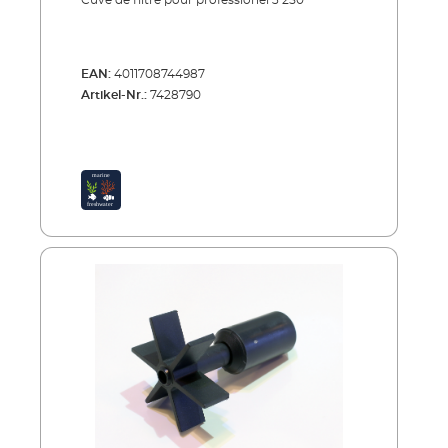
Cuve de filtre pour professionel 3 250
EAN:
4011708744987
Artikel-Nr.:
7428790