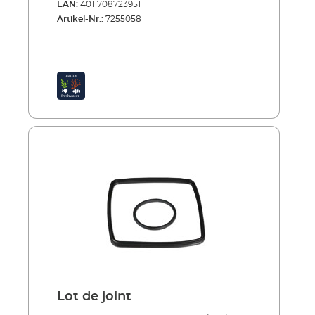
EAN:
4011708723951
Artikel-Nr.:
7255058
Lot de joint