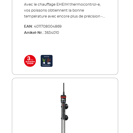
Avec le chauffage EHEIM thermocontrol-e,
vos poissons obtiennent la bonne
température avec encore plus de précision -
dans chaque aquarium.Les idées évidentes
EAN:
4011708004869
sont souvent les meilleures. Il en va de même
Artikel-Nr.:
3634010
pour le chauffage de l'aquarium. Il est
simplement accroché dans l'eau pour la
tempérer. Le principe est le même qu'il y a
des décennies. Mais entre-temps, le chauffage
EHEIM est devenu un appareil thermique
ultramoderne. La température peut être
réglée et mesurée avec encore plus de
précision puis maintenue de façon plus
constante grâce à l'électronique. L'enveloppe
en verre de laboratoire spécial augmente la
surface de chauffage, sert de bouclier
thermique et assure une émission de chaleur
uniforme. Que vous souhaitiez chauffer un
aquarium de 20 ou 1200 litres, vous avez le
choix entre 10 puissances.Avantages du
chauffage EHEIM thermocontrol-e Réglage
précis de la température de 20 à 32 °C Pas de