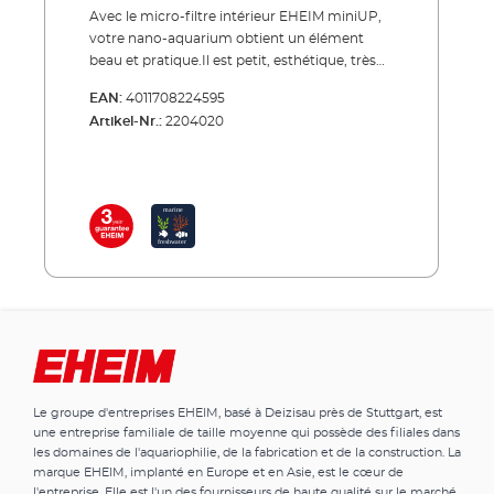
Avec le micro-filtre intérieur EHEIM miniUP,
votre nano-aquarium obtient un élément
beau et pratique.Il est petit, esthétique, très
performant et se fixe facilement dans
EAN:
4011708224595
l'aquarium à l'aide de ventouses. Le filtre
Artikel-Nr.:
2204020
aspire l'eau par des fentes au fond, la
transporte à travers une éponge filtrante et la
renvoie dans l'aquarium plus haut, nettoyée.
Vous pouvez également connecter un tuyau
de sortie pour orienter la direction de la sortie.
- Tout simplement un beau filtre pratique en
miniature. Avantages des EHEIM miniUP
Mirco filtre intérieur pour aquariums (nano
aquariums) 25 à 30l Design beau et fin
Aspiration d'eau par le bas Raccord pour
tuyau de sortie Entièrement équipé d'une
éponge filtrante, immédiatement prête à
l'em-ploi Seulement 5 W de consommation
Le groupe d'entreprises EHEIM, basé à Deizisau près de Stuttgart, est
électrique
une entreprise familiale de taille moyenne qui possède des filiales dans
les domaines de l'aquariophilie, de la fabrication et de la construction. La
marque EHEIM, implanté en Europe et en Asie, est le cœur de
l'entreprise. Elle est l'un des fournisseurs de haute qualité sur le marché