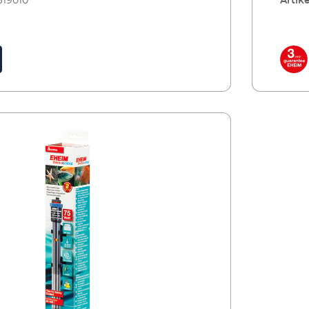
619010
Artike
e même qu’il y a des décennies. Mais, depuis le
princi
éventuellement de la rajuster (±2°). La
18 et 
lable EHEIM est devenu un appareil très
chauff
églage est de ± 0,5 °C. La température est
précis
dant aux standards techniques les plus
modern
façon constante. Une lumière témoin signale
mainte
mpérature se règle de façon précise et reste
récent
ent. Il est absolument étanche, est
le fon
manteau de verre spécial de laboratoire
consta
 immergeable, possède une protection
compl
rface de chauffe, il sert de bouclier
augmen
fonctionnement sans eau (Thermo Safety
empêc
arantit une émission régulière de la chaleur.
thermi
convient pour l’eau douce et l’eau de mer.
Contro
fiez un aquarium de 20 ou de 1000 litres,
Que vo
vations la plus importante est constituée par
L’une 
parmi 9 puissances. Avantages du
vous ave
urface de chauffe,
le manteau en ve
 Réglage précis de la
chauffage 
haleur, garanti une émission optimale,
Compri
 18 à 34 °C. Ajustement simple et sûr (± 2 °C)
tempér
haleur et forme un écran de chaleur (le
réguli
églage ± 0,5 °C La température reste
Précis
ange pas les habitants de l’aquarium). Le
contac
oin lumineux de contrôle indiquant la
consta
pose de verre de laboratoire spécial. Celui-
mantea
hauffe Complètement immergeable (étanche)
fonct
oppé pour la recherche. C’est pourquoi il ne
ci a é
on contre le fonctionnement sans eau (Thermo
Avec p
e substances nocives, qui peuvent être
contie
l) Le manteau en verre augmente la surface
Safety
l’eau. Les substances chimiques et
libéré
t garantit une diffusion optimale et régulière
de cha
 l’attaquent pas. Les fissures pouvant
biolog
Confortable longueur de cable de 170 cm
de la 
eau de condensation ne sont pas possibles. Il
proven
 à ventouses 9 tailles pour aquarium de 20 à
Double
ocs. Même les variations de température
résist
our aquariums d’eau douce et d’eau de mer
1000 l
me elles peuvent se produire lors des
extrêm
ort, qualité et sécurité ,,Fabriqué en
Précis
eau, n’ont pas d’effet sur ce verre.Données
change
us êtes au courant: les poissons des eaux
Allema
ir tableau Internet ou catalogue)
techni
subtropicales on besoin d’une température
tropic