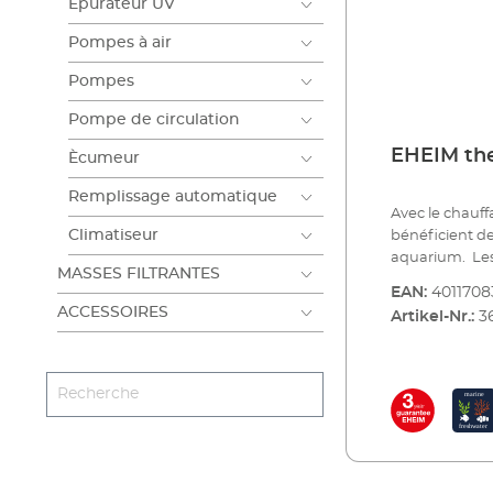
Epurateur UV
Pompes à air
Pompes
Pompe de circulation
EHEIM th
Ècumeur
Remplissage automatique
Avec le chauff
Climatiseur
bénéficient d
aquarium. Les idées évidentes sont souvent les meilleures.
MASSES FILTRANTES
Il en est ainsi
EAN:
4011708
simplement su
ACCESSOIRES
Artikel-Nr.:
3
principe est l
chauffage rég
moderne répon
récents. La te
constante. Un 
augmente la su
thermique et g
Que vous chauf