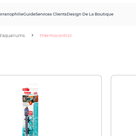
errariophilie
Guide
Services Clients
Design De La Boutique
d'aquariums
thermocontrol