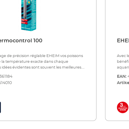
ermocontrol 100
EHEI
age de précision réglable EHEIM vos poissons
Avec l
e la température exacte dans chaque
bénéfi
aquarium. Les idées évidentes so
 aussi pour le chauffage d’aquarium. Il est
Il en e
361184
EAN:
spendu dans l’aquarium pour le chauffer. Le
simple
614010
Artike
e même qu’il y a des décennies. Mais, depuis le
princi
lable EHEIM est devenu un appareil très
chauff
dant aux standards techniques les plus
modern
mpérature se règle de façon précise et reste
récent
manteau de verre spécial de laboratoire
consta
rface de chauffe, il sert de bouclier
augmen
arantit une émission régulière de la chaleur.
thermi
fiez un aquarium de 20 ou de 1000 litres,
Que vo