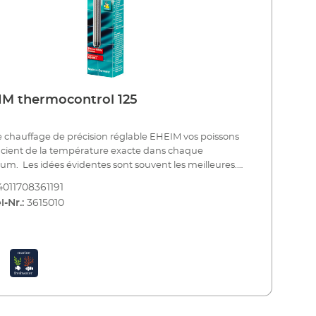
M thermocontrol 125
e chauffage de précision réglable EHEIM vos poissons
cient de la température exacte dans chaque
nt souvent les meilleures.
st ainsi aussi pour le chauffage d’aquarium. Il est
4011708361191
ment suspendu dans l’aquarium pour le chauffer. Le
l-Nr.:
3615010
pe est le même qu’il y a des décennies. Mais, depuis le
age réglable EHEIM est devenu un appareil très
e répondant aux standards techniques les plus
s. La température se règle de façon précise et reste
nte. Un manteau de verre spécial de laboratoire
te la surface de chauffe, il sert de bouclier
que et garantit une émission régulière de la chaleur.
us chauffiez un aquarium de 20 ou de 1000 litres,