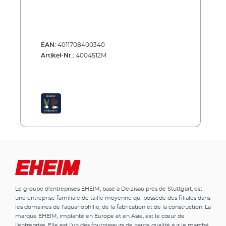
EAN:
4011708400340
Artikel-Nr.:
4004512M
Le groupe d'entreprises EHEIM, basé à Deizisau près de Stuttgart, est
une entreprise familiale de taille moyenne qui possède des filiales dans
les domaines de l'aquariophilie, de la fabrication et de la construction. La
marque EHEIM, implanté en Europe et en Asie, est le cœur de
l'entreprise. Elle est l'un des fournisseurs de haute qualité sur le marché