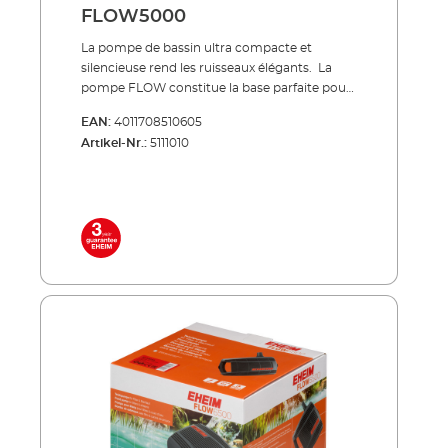
raccordement câble réseau 10 m
FLOW5000
La pompe de bassin ultra compacte et
silencieuse rend les ruisseaux élégants. La
pompe FLOW constitue la base parfaite pour
votre système de bassin : elle alimente de
EAN:
4011708510605
manière fiable votre système de filtration de
Artikel-Nr.:
5111010
bassin et crée ainsi la circulation optimale
pour votre bassin.La technologie
extrêmement robuste de la pompe
transporte également de grosses particules
de saleté dans le filtre. Ainsi, la pompe ne peut
pas s'obstruer. Nos pompes FLOW se
trouvent dans les ensembles complets LOOP
(filtres à débit continu) ou dans les ensembles
de filtres à pression PRESS. À économie
d’énergie, silencieuse, indestructible !
Refoulement des particules d’impuretés
jusqu'à une taille de 8 mm Moteur basse
consommation Convient pour un
fonctionnement en continu sous l'eau Ne
requiert que très peu de maintenance et facile