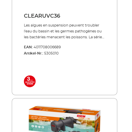
CLEARUVC36
Les algues en suspension peuvent troubler
l'eau du bassin et les germes pathogènes ou
les bactéries menacent les poissons. La série
de produits CLEARUVC offre un remède très
EAN:
4011708006689
efficace dans les deux cas : le rayonnement
Artikel-Nr.:
5305010
UV spécial combat spécifiquement ce qui
peut endommager les précieux poissons de
bassin et contribue de manière décisive à une
eau de bassin cristalline et claire. À économie
d’énergie, silencieux, trés robuste ! Lampe
UVC haut de gamme à longue durée de vie
(8000 heures de fonctionnement env.)
fournie Faible consommation d'énergie
même en fonctionnement continu Réservoir
externe en plastique anti-chocs traité pour
résister aux UV et à toutes les conditions
météorologiques À utiliser seul ou associé aux
kits de filtres de bassins PRESS et LOOP
NOUVEAU : avec 3 raccords de tuyaux : Ø 25 =