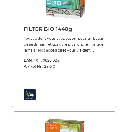
FILTER BIO 1440g
Tout ce dont vous avez besoin pour un bassin
de jardin sain et qui dure plus longtemps que
jamais : Nos accessoires vous y aident.
FILTERBIO est la masse filtrante haut de
EAN:
4011708251324
gamme biologique que nous utilisons dans
Artikel-Nr.:
2516101
les systèmes de filtration PRESS et LOOP. La
masse filtrante fonctionne de manière
optimale avec les tapis de filtration REPLAY
et REFINE. Vous trouverez également ici,
dans notre gamme d’accessoires, la lampe de
rechange GLOWUVC pour notre clarificateur
UVC CLEAR. FILTERBIO est un granulé filtrant
de haute qualité avec d'excellentes
performances de nettoyage
biologique.FILTERBIO se compose de quartz
fritté hautement poreux dont la surface offre