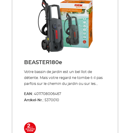
énergétique Apport optimal en oxygène pour
les poissons et les plantes Boîtier résistant aux
UV et technologie de pompe particulière
robuste Maniement simple Inclus dans la
livraison: Pompe à air dotée de deux sorties 2
pierres d'aération 2 tuyaux d'aération de 5 m
chacun 2 éléments d'assemblage deux en un
pour deux sorties 2 clapets anti-retour
BEASTER180e
Votre bassin de jardin est un bel îlot de
détente. Mais votre regard ne tombe-t-il pas
parfois sur le chemin du jardin ou sur les
dalles de la terrasse, ou encore sur le mur où
EAN:
4011708006467
s'est installée une patine de mousse ? Ou
Artikel-Nr.:
5370010
encore les meubles de jardin, auxquels ont
adhéré des saletés environnementales te-
naces? De tels désagréments peuvent
perturber l'idylle. C'est pourquoi nous vous
proposons maintenant un nettoyeur haute
pression de première classe. Avec EHEIM