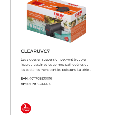
résister aux UV et à toutes les conditions
météorologiques À utiliser seul ou associé aux
kits de filtres de bassins PRESS et LOOP
NOUVEAU : avec 3 raccords de tuyaux : Ø 25 =
1", Ø 32 = 1 1/4", Ø 40 = 1 1/2" Inclus dans la
livraison: Lampe UVC 3 buses de
raccordement Câble réseau 5 m
CLEARUVC7
Les algues en suspension peuvent troubler
l'eau du bassin et les germes pathogènes ou
les bactéries menacent les poissons. La série
de produits CLEARUVC offre un remède très
EAN:
4011708530016
efficace dans les deux cas : le rayonnement
Artikel-Nr.:
5300010
UV spécial combat spécifiquement ce qui
peut endommager les précieux poissons de
bassin et contribue de manière décisive à une
eau de bassin cristalline et claire. À économie
d’énergie, silencieux, trés robuste ! Lampe
UVC haut de gamme à longue durée de vie