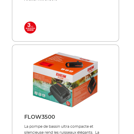
bassin et crée ainsi la circulation optimale
pour votre bassin.La technologie
extrêmement robuste de la pompe
transporte également de grosses particules
de saleté dans le filtre. Ainsi, la pompe ne peut
pas s'obstruer. Nos pompes FLOW se
trouvent dans les ensembles complets LOOP
(filtres à débit continu) ou dans les ensembles
de filtres à pression PRESS. À économie
d’énergie, silencieuse, indestructible !
Refoulement des particules d’impuretés
jusqu'à une taille de 8 mm Moteur basse
consommation Convient pour un
fonctionnement en continu sous l'eau Ne
requiert que très peu de maintenance et facile
à nettoyer Avec protection contre les
surchauffes si niveau d'eau insuffisant Inclus
dans la livraison: pompe de bassin
FLOW16000 pour filtre et ruisseaux tubulure
de raccordement câble réseau 10 m
FLOW3500
La pompe de bassin ultra compacte et
silencieuse rend les ruisseaux élégants. La