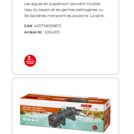
Les algues en suspension peuvent troubler
l'eau du bassin et les germes pathogènes ou
les bactéries menacent les poissons. La série
de produits CLEARUVC offre un remède très
EAN:
4011708006672
efficace dans les deux cas : le rayonnement
Artikel-Nr.:
5304010
UV spécial combat spécifiquement ce qui
peut endommager les précieux poissons de
bassin et contribue de manière décisive à une
eau de bassin cristalline et claire. À économie
d’énergie, silencieux, trés robuste ! Lampe
UVC haut de gamme à longue durée de vie
(8000 heures de fonctionnement env.)
fournie Faible consommation d'énergie
même en fonctionnement continu Réservoir
externe en plastique anti-chocs traité pour
résister aux UV et à toutes les conditions
météorologiques À utiliser seul ou associé aux
kits de filtres de bassins PRESS et LOOP
NOUVEAU : avec 3 raccords de tuyaux : Ø 25 =
1", Ø 32 = 1 1/4", Ø 40 = 1 1/2" Inclus dans la
livraison: Lampe UVC 3 buses de
raccordement Câble réseau 5 m