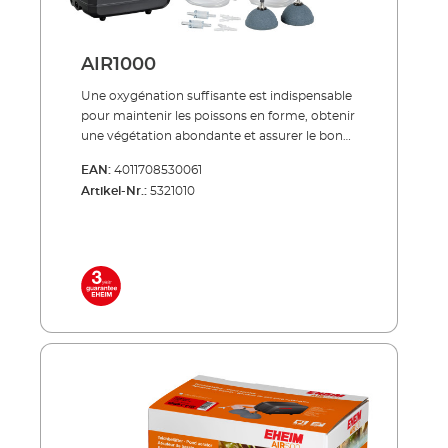
AIR1000
Une oxygénation suffisante est indispensable
pour maintenir les poissons en forme, obtenir
une végétation abondante et assurer le bon
déroulement des processus biologiques dans
EAN:
4011708530061
le bassin. L’aérateur de bassin AIR sert à
Artikel-Nr.:
5321010
alimenter le bassin et ses habitants en
oxygène de manière optimale. En assurant un
meilleur brassage de l’eau, il permet aussi
d’améliorer les résultats de filtration. De
même, un apport suffisant en oxygène
stimule la dégradation bactérienne des
substances nocives, ce qui assure un milieu
aquatique sain. Efficace, à économie
d’énergie, indestructible ! Silencieux Efficacité
énergétique Apport optimal en oxygène pour
les poissons et les plantes Boîtier résistant aux
UV et technologie de pompe particulière
robuste Maniement simple Inclus dans la