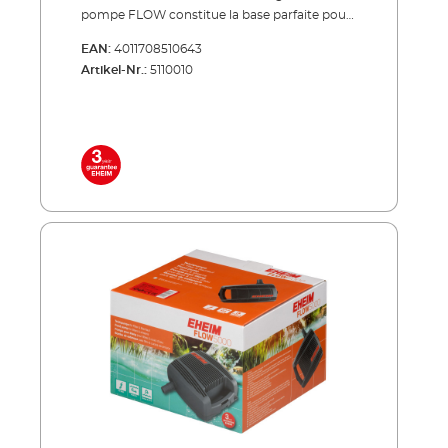
pompe FLOW constitue la base parfaite pour
votre système de bassin : elle alimente de
EAN:
4011708510643
manière fiable votre système de filtration de
Artikel-Nr.:
5110010
bassin et crée ainsi la circulation optimale
pour votre bassin. La technologie
extrêmement robuste de la pompe
transporte également de grosses particules
de saleté dans le filtre. Ainsi, la pompe ne peut
pas s'obstruer. Nos pompes FLOW se
trouvent dans les ensembles complets LOOP
(filtres à débit continu) ou dans les ensembles
de filtres à pression PRESS. À économie
d’énergie, silencieuse, indestructible !
Refoulement des particules d’impuretés
jusqu'à une taille de 8 mm Moteur basse
consommation Convient pour un
fonctionnement en continu sous l'eau Ne
requiert que très peu de maintenance et facile
à nettoyer Avec protection contre les
surchauffes si niveau d'eau insuffisant Inclus
dans la livraison: Pompe de bassin pour filtre
et ruisseau FLOW3500 tubulure de