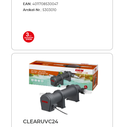
de produits CLEARUVC offre un remède très
EAN:
4011708530047
efficace dans les deux cas : le rayonnement
Artikel-Nr.:
5303010
UV spécial combat spécifiquement ce qui
peut endommager les précieux poissons de
bassin et contribue de manière décisive à une
eau de bassin cristalline et claire. À économie
d’énergie, silencieux, trés robuste ! Lampe
UVC haut de gamme à longue durée de vie
(8000 heures de fonctionnement env.)
fournie Faible consommation d'énergie
même en fonctionnement continu Réservoir
externe en plastique anti-chocs traité pour
résister aux UV et à toutes les conditions
météorologiques À utiliser seul ou associé aux
kits de filtres de bassins PRESS et LOOP
Inclus dans la livraison: Lampe UVC 2 buses
de raccordement Câble réseau 5 m
CLEARUVC24