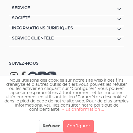
pouvoir filtrer des nutriments aussi bien dans
SERVICE
le sol que dans l’eau du bassin. La salicaire ou
l‘aloès d‘eau sont tout à fait adaptés ici.La
SOCIÉTÉ
zone d’eaux profondesLa zone d’eaux
INFORMATIONS JURIDIQUES
profondes offre l’espace dont ont besoin les
élégantes plantes flottantes comme le
SERVICE CLIENTÈLE
nénuphar ou d’autres végétaux poussant ici,
tels que l’alocasia ou oreille d’éléphant. C’est
aussi dans la zone d’eaux profondes que votre
pompe de bassin trouvera sa place.
SUIVEZ-NOUS
Nous utilisons des cookies sur notre site web à des fins
d'analyse et d'autres outils de tiers.Vous pouvez les refuser
ou les activer en cliquant sur "Configurer". Vous pouvez
appeler cesparamètres à tout moment et les modifier
ultérieurement en utilisant le lien "Paramètres descookies"
Copyright © 2026 EHEIM GmbH & Co. KG.
dans le pied de page de notre site web. Pour de plus amples
informations, veuillez consulter notre politique de
confidentialité.
Plus d'information ...
Refuser
Configurer