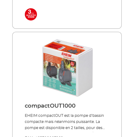
eau de bassin cristalline et claire. À économie
d’énergie, silencieux, trés robuste ! Lampe
UVC haut de gamme à longue durée de vie
(8000 heures de fonctionnement env.)
fournie Faible consommation d'énergie
même en fonctionnement continu Réservoir
externe en plastique anti-chocs traité pour
résister aux UV et à toutes les conditions
météorologiques À utiliser seul ou associé aux
kits de filtres de bassins PRESS et LOOP
Inclus dans la livraison: Lampe UVC 2 buses
de raccordement Câble réseau 5 m
compactOUT1000
EHEIM compactOUT est la pompe d’bassin
compacte mais néanmoins puissante. La
pompe est disponible en 2 tailles, pour des
débits de 250 à 1000 litres par heure. À