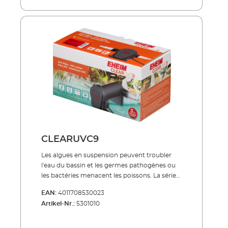
(8000 heures de fonctionnement env.)
fournie Faible consommation d'énergie
même en fonctionnement continu Réservoir
externe en plastique anti-chocs traité pour
résister aux UV et à toutes les conditions
météorologiques À utiliser seul ou associé aux
kits de filtres de bassins PRESS et LOOP
Inclus dans la livraison: Lampe UVC 2 buses
de raccordement Câble réseau 5 m
CLEARUVC9
Les algues en suspension peuvent troubler
l'eau du bassin et les germes pathogènes ou
les bactéries menacent les poissons. La série
de produits CLEARUVC offre un remède très
EAN:
4011708530023
efficace dans les deux cas : le rayonnement
Artikel-Nr.:
5301010
UV spécial combat spécifiquement ce qui
peut endommager les précieux poissons de
bassin et contribue de manière décisive à une