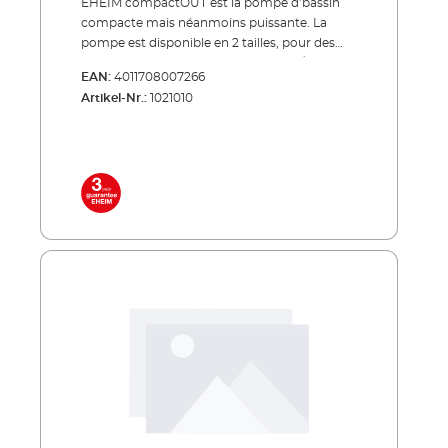
EHEIM compactOUT est la pompe d’bassin
compacte mais néanmoins puissante. La
pompe est disponible en 2 tailles, pour des
débits de 250 à 1000 litres par heure. À
EAN:
4011708007266
économie d’énergie, silencieuse,
Artikel-Nr.:
1021010
indestructible ! Fixation avec l’aide des
ventouses robustes Accessoires inclus
comme panier d‘aspiration et raccord fileté
Haute performance des pompes avec une
faible consommation d’énergie Inclus dans la
livraison: tubulure de raccordement
ventouses câble réseau 10 m