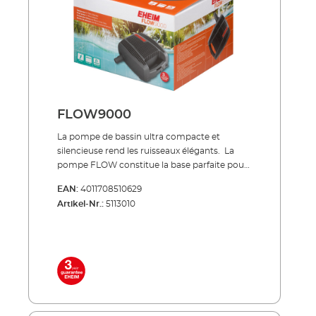
consommation Convient pour un
fonctionnement en continu sous l'eau Ne
requiert que très peu de maintenance et facile
à nettoyer Avec protection contre les
surchauffes si niveau d'eau insuffisant Inclus
dans la livraison: pompe à jet d’eau
FLOW6500 kit de raccordements câble
réseau 10 m
FLOW9000
La pompe de bassin ultra compacte et
silencieuse rend les ruisseaux élégants. La
pompe FLOW constitue la base parfaite pour
votre système de bassin : elle alimente de
EAN:
4011708510629
manière fiable votre système de filtration de
Artikel-Nr.:
5113010
bassin et crée ainsi la circulation optimale
pour votre bassin.La technologie
extrêmement robuste de la pompe
transporte également de grosses particules
de saleté dans le filtre. Ainsi, la pompe ne peut
pas s'obstruer. Nos pompes FLOW se
trouvent dans les ensembles complets LOOP
(filtres à débit continu) ou dans les ensembles