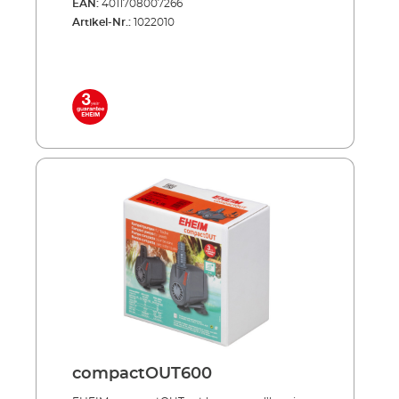
EAN:
4011708007266
économie d’énergie, silencieuse,
Artikel-Nr.:
1022010
indestructible ! Fixation avec l’aide des
ventouses robustes Accessoires inclus
comme panier d‘aspiration et raccord fileté
Haute performance des pompes avec une
faible consommation d’énergie Inclus dans la
livraison: tubulure de raccordement
ventouses câble réseau 10 m
compactOUT600