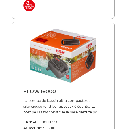
de saleté dans le filtre. Ainsi, la pompe ne peut
pas s'obstruer. Nos pompes FLOW se
trouvent dans les ensembles complets LOOP
(filtres à débit continu) ou dans les ensembles
de filtres à pression PRESS. À économie
d’énergie, silencieuse, indestructible !
Refoulement des particules d’impuretés
jusqu'à une taille de 8 mm Moteur basse
consommation Convient pour un
fonctionnement en continu sous l'eau Ne
requiert que très peu de maintenance et facile
à nettoyer Avec protection contre les
surchauffes si niveau d'eau insuffisant Inclus
dans la livraison: pompe de bassin
FLOW12000 pour filtre et ruisseaux tubulure
de raccordement câble réseau 10 m
FLOW16000
La pompe de bassin ultra compacte et
silencieuse rend les ruisseaux élégants. La
pompe FLOW constitue la base parfaite pour
votre système de bassin : elle alimente de
EAN:
4011708001998
manière fiable votre système de filtration de
Artikel-Nr.:
5115010