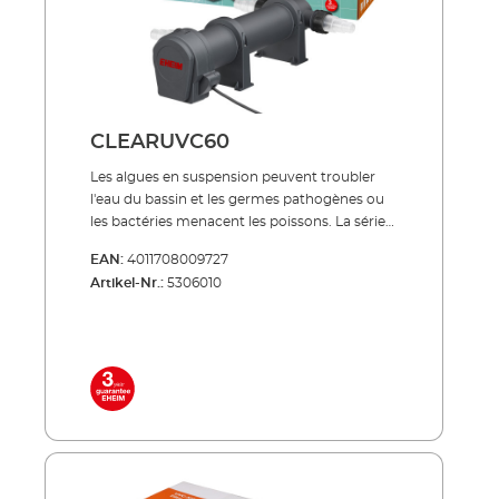
1", Ø 32 = 1 1/4", Ø 40 = 1 1/2" Inclus dans la
livraison: Lampe UVC 3 buses de
raccordement Câble réseau 5 m
CLEARUVC60
Les algues en suspension peuvent troubler
l'eau du bassin et les germes pathogènes ou
les bactéries menacent les poissons. La série
de produits CLEARUVC offre un remède très
EAN:
4011708009727
efficace dans les deux cas : le rayonnement
Artikel-Nr.:
5306010
UV spécial combat spécifiquement ce qui
peut endommager les précieux poissons de
bassin et contribue de manière décisive à une
eau de bassin cristalline et claire. À économie
d’énergie, silencieux, trés robuste ! Lampe
UVC haut de gamme à longue durée de vie
(8000 heures de fonctionnement env.)
fournie Faible consommation d'énergie
même en fonctionnement continu Réservoir
externe en plastique anti-chocs traité pour