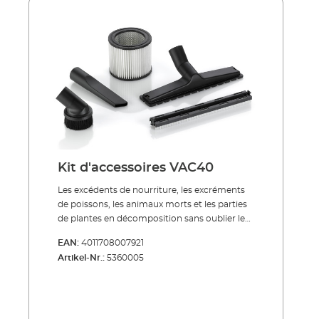
de filtres à pression PRESS. À économie
d’énergie, silencieuse, indestructible !
Refoulement des particules d’impuretés
jusqu'à une taille de 8 mm Moteur basse
consommation Convient pour un
fonctionnement en continu sous l'eau Ne
requiert que très peu de maintenance et facile
à nettoyer Avec protection contre les
surchauffes si niveau d'eau insuffisant Inclus
dans la livraison: Pompe de bassin pour filtre
et ruisseaux FLOW9000 tubulure de
raccordement câble réseau 10 m mode
Kit d'accessoires VAC40
d’emploi
Les excédents de nourriture, les excréments
de poissons, les animaux morts et les parties
de plantes en décomposition sans oublier les
entrées polluantes issues de l'extérieur, se
EAN:
4011708007921
déposent au fond du bassin de jardin. Sur le
Artikel-Nr.:
5360005
substrat, ils se putréfient en formant de la
vase. Les processus de décomposition
produisent des gaz de fermentation tout en
éliminant l'oxygène de l'eau.L' aspirateur de
boues EHEIM est spécialement conçu pour le