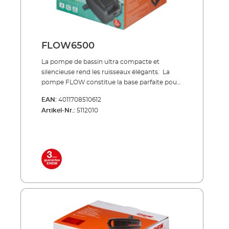
à nettoyer Avec protection contre les
surchauffes si niveau d'eau insuffisant Inclus
dans la livraison: Pompe de bassin pour filtre
et ruisseau FLOW3500 tubulure de
raccordement câble réseau 10 m
FLOW6500
La pompe de bassin ultra compacte et
silencieuse rend les ruisseaux élégants. La
pompe FLOW constitue la base parfaite pour
votre système de bassin : elle alimente de
EAN:
4011708510612
manière fiable votre système de filtration de
Artikel-Nr.:
5112010
bassin et crée ainsi la circulation optimale
pour votre bassin.La technologie
extrêmement robuste de la pompe
transporte également de grosses particules
de saleté dans le filtre. Ainsi, la pompe ne peut
pas s'obstruer. Nos pompes FLOW se
trouvent dans les ensembles complets LOOP
(filtres à débit continu) ou dans les ensembles
de filtres à pression PRESS. À économie
d’énergie, silencieuse, indestructible !
Refoulement des particules d’impuretés
jusqu'à une taille de 8 mm Moteur basse