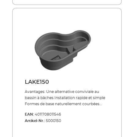
nettoyage en douceur du fond de l'étang. La
puissance est réglée de telle sorte que la
saleté est absorbée sans trop agiter le fond. Le
kit contient : filtre plissé en papier pour
fonctionnement de l’aspirateur embout
suceur brosse aspirateur buse de sol à
embout brosse
LAKE150
Avantages: Une alternative conviviale au
bassin à bâches Installation rapide et simple
Formes de base naturellement courbées
Plusieurs zones d‘étangs assurent un climat
EAN:
4011708011546
optimal pour les animaux et les plantes
Artikel-Nr.:
5000150
Fabrication de haute qualité, matériaux
robustes 1) Positionner le bassin avec le bord
orienté vers le bas sur un terrain plat et en