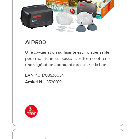
livraison: Pompe à air dotée de deux sorties 2
pierres d'aération 2 tuyaux d'aération de 5 m
chacun 2 éléments d'assemblage deux en un
pour deux sorties 2 clapets anti-retour
AIR500
Une oxygénation suffisante est indispensable
pour maintenir les poissons en forme, obtenir
une végétation abondante et assurer le bon
déroulement des processus biologiques dans
EAN:
4011708530054
le bassin. L’aérateur de bassin AIR sert à
Artikel-Nr.:
5320010
alimenter le bassin et ses habitants en
oxygène de manière optimale. En assurant un
meilleur brassage de l’eau, il permet aussi
d’améliorer les résultats de filtration. De
même, un apport suffisant en oxygène
stimule la dégradation bactérienne des
substances nocives, ce qui assure un milieu
aquatique sain. Efficace, à économie
d’énergie, indestructible ! Silencieux Efficacité