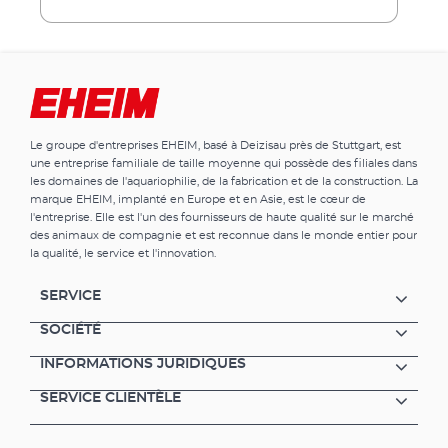
restituée dans le bac par la buse de rejet
rotative. Avantages du EHEIM pickup Petit
filtre intérieur pour aquarium jusqu’à 60 litres
Rejet de l’eau par le bas Buse de rejet rotative
pour déterminer la direction du rejet Support
de filtre avec mousse de filtration facile à
retirer par le haut de la pompe
Le groupe d'entreprises EHEIM, basé à Deizisau près de Stuttgart, est
Complètement équipé avec cartouche de
une entreprise familiale de taille moyenne qui possède des filiales dans
filtration, utilisable de suite Il est possible de
les domaines de l'aquariophilie, de la fabrication et de la construction. La
mettre en place une cartouche de charbon
marque EHEIM, implanté en Europe et en Asie, est le cœur de
actif pour le nettoyage par adosrption (p.ex.
l'entreprise. Elle est l'un des fournisseurs de haute qualité sur le marché
lors d’une installation neuve ou après un
des animaux de compagnie et est reconnue dans le monde entier pour
traitement médicamenteux) Données
la qualité, le service et l'innovation.
techniques : Pour aquariums jusqu’à 160 l.
Capacité de la pompe environ 50 – 500 l/h
SERVICE
Colonne d’eau jusqu’à 0,40 m maximum
Consommation 3,5-6 W Volume du filtre
SOCIÉTÉ
jusqu’à 330 cm3 Dimensions (H x l x P) 135 x
INFORMATIONS JURIDIQUES
50 x36 mm Masses de filtratioon Cartouche
de remplacement (pour nettoyage
SERVICE CLIENTÈLE
mécanique – biologique) Cartouche charbon
actif pour nettoyage par adsorption (p. ex.
lors de la mise en route ou après un