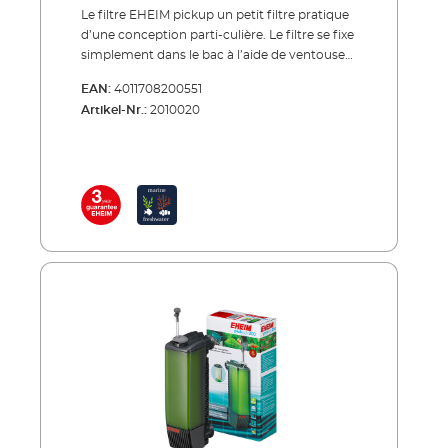
Le filtre EHEIM pickup un petit filtre pratique
d’une conception parti-culière. Le filtre se fixe
simplement dans le bac à l’aide de ventouses.
La particulari-té du filtre pikup est la suivante:
EAN:
4011708200551
Vous pouvez simplement retirer le filtre avec
Artikel-Nr.:
2010020
sa mousse de filtration par le haut. Le corps
de pompe reste dans le bac. C’est très
pratique lors du nettoyage ou du
changement de la car-touche du filtre. La
pompe aspire l’eau par le bas et la renvoie par
la mousse du filtre. L’eau nettoyée est
restituée dans le bac par la buse de rejet
rotative. Avantages du EHEIM pickup Petit
filtre intérieur pour aquarium jusqu’à 160 litres
Rejet de l’eau par le bas Buse de rejet rotative
pour déterminer la direction du rejet Support
de filtre avec mousse de filtration facile à
retirer par le haut de la pompe
Complètement équipé avec cartouche de
filtration, utilisable de suite Il est possible de
mettre en place une cartouche de charbon
actif pour le nettoyage par adosrption (p.ex.