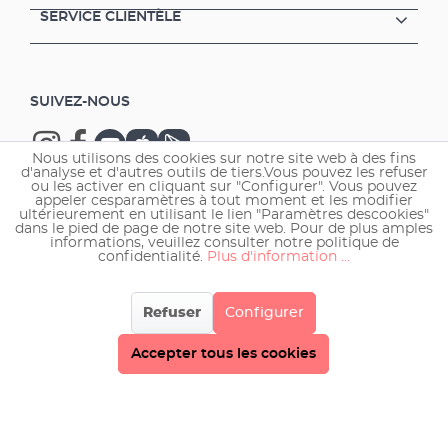
durée et liquide réactif pour la mesure directe
SERVICE CLIENTÈLE
permanente de la teneur en CO2 dans
l'aquarium. Montage simple et sans outil Incl.
:Electrovanne CO2 (arrêt de nuit) Made in
Germany 3 ans de garantie
SUIVEZ-NOUS
Nous utilisons des cookies sur notre site web à des fins
d'analyse et d'autres outils de tiers.Vous pouvez les refuser
ou les activer en cliquant sur "Configurer". Vous pouvez
appeler cesparamètres à tout moment et les modifier
ultérieurement en utilisant le lien "Paramètres descookies"
Copyright © 2026 EHEIM GmbH & Co. KG.
dans le pied de page de notre site web. Pour de plus amples
informations, veuillez consulter notre politique de
confidentialité.
Plus d'information ...
Refuser
Configurer
Accepter tous les cookies