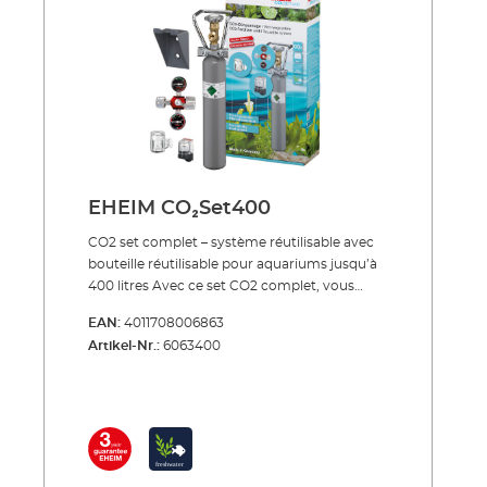
EHEIM CO₂Set400
CO2 set complet – système réutilisable avec
bouteille réutilisable pour aquariums jusqu’à
400 litres Avec ce set CO2 complet, vous
fournissez à l'eau de votre aquarium
EAN:
4011708006863
exactement la bonne quantité de dioxyde de
Artikel-Nr.:
6063400
carbone - et donc l'un des éléments nutritifs
les plus importants pour vos plantes. Un
dosage précis de l'addition de CO2, une
mesure permanente de la teneur en CO2
dans l'aquarium et une sécurité maximale
vont de soi.Vous recevrez le set complet avec
tous les accessoires importants. L‘