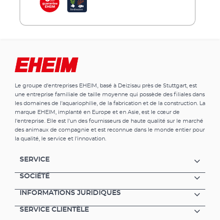
naturellement. Et même sur les bords, vous
avez une vue claire grâce au silicone
transparent.EHEIM clearTank est disponible
en 4 tailles. L'éclairage, nos filtres, etc.
peuvent être choisis individuellement parmi
notre vaste gamme EHEIM.Avantages de l‘
EHEIM clearTank Aquarium ouvert sans
couvercle et sans éclairage Aquariums d'un
Le groupe d'entreprises EHEIM, basé à Deizisau près de Stuttgart, est
volume de 73, 175, 200 et 300 litres Idéal pour
une entreprise familiale de taille moyenne qui possède des filiales dans
la conception de paysages aquatiques
les domaines de l'aquariophilie, de la fabrication et de la construction. La
(aquascaping) Le verre blanc le plus pur pour
marque EHEIM, implanté en Europe et en Asie, est le cœur de
une transparence claire et inaltérée Pas de
l'entreprise. Elle est l'un des fournisseurs de haute qualité sur le marché
supports dérangeants dans l'aquarium
des animaux de compagnie et est reconnue dans le monde entier pour
Diamant taillé et bords polis à haute brillance
la qualité, le service et l'innovation.
Aquarium collé avec du silicone transparent
Des joints de très hautes qualités et presque
SERVICE
invisibles Notre gamme EHEIM est disponible
pour l'éclairage, la filtration, etc. Egalement
SOCIÉTÉ
disponible en combinaison avec un meuble et
INFORMATIONS JURIDIQUES
aquarium- EHEIM proxima scape (volume de
l‘aquarium 175 l) / EHEIM clearscape
SERVICE CLIENTÈLE