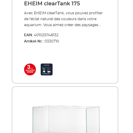
EHEIM clearTank 175
Avec EHEIM clearTank, vous pouvez profiter
de l'éclat naturel des couleurs dans votre
aquarium. Vous aimez créer des paysages
aquatiques fascinants? Alors EHEIM clearTank
EAN:
4010251146132
est exactement l'aquarium qu'il vous faut. En
Artikel-Nr.:
0330710
effet, au lieu du verre flotté habituel, les vitres
sont en verre blanc pur de haute qualité. Cela
est encore plus clair et vous offre une
transparence inaltérée. Vous voyez les
couleurs et les formes encore plus
naturellement. Et même sur les bords, vous
avez une vue claire grâce au silicone
transparent.EHEIM clearTank est disponible
en 4 tailles. L'éclairage, nos filtres, etc.
peuvent être choisis individuellement parmi
notre vaste gamme EHEIM.Avantages de l‘
EHEIM clearTank Aquarium ouvert sans
couvercle et sans éclairage Aquariums d'un
volume de 73, 175, 200 et 300 litres Idéal pour
la conception de paysages aquatiques
(aquascaping) Le verre blanc le plus pur pour