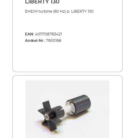
LiBERTY 130
EHEIM turbine (60 Hz) p. LiBERTY 130
EAN:
4011708763421
Artikel-Nr.:
7600168