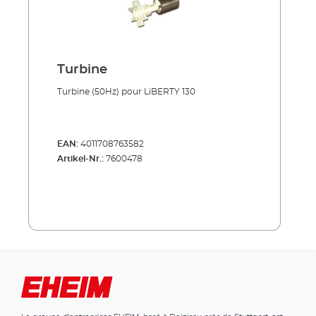
Turbine
Turbine (50Hz) pour LiBERTY 130
EAN:
4011708763582
Artikel-Nr.:
7600478