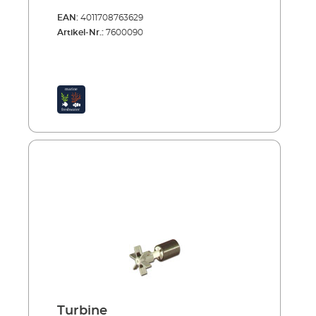
EAN:
4011708763629
Artikel-Nr.:
7600090
Turbine