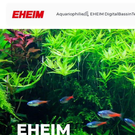
Aquariophilie
EHEIM Digital
Bassin
T
EHEIM