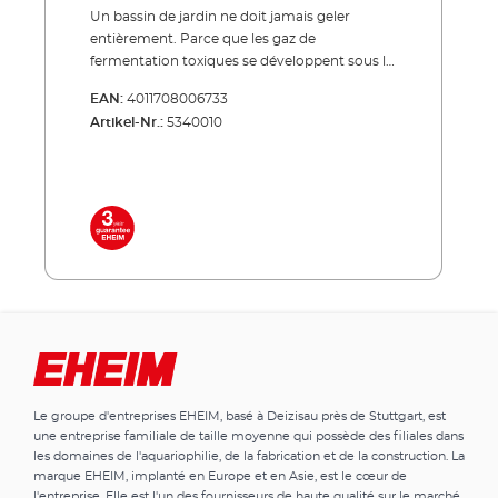
Un bassin de jardin ne doit jamais geler
entièrement. Parce que les gaz de
fermentation toxiques se développent sous la
couverture de glace.Le chauffage anti-glace
EAN:
4011708006733
EHEIM empêche le gel complet du bassin
Artikel-Nr.:
5340010
jusqu'à -20 °C permettant aux gaz de
fermentation de pouvoir s'échapper.
L'échange vital gazeux peut ainsi se faire à la
surface du bassin. L'auto-nettoyage
biologique et la détoxification de l'eau du
bassin reste inchangé. Dès lors les poissons et
les micro-organismes sont alimentés en
oxygène. Chauffage en acier inoxydable -
empêche le gel du bassin de jardin (jusqu’à
-20 °) Maintient l'échange gazeux vital à la
surface du bassin Les poissons et les micro-
organismes continuent d'être alimentés en
oxygène. L'auto-nettoyage biologique et la
Le groupe d'entreprises EHEIM, basé à Deizisau près de Stuttgart, est
désintoxication de l'eau de l'étang restent
une entreprise familiale de taille moyenne qui possède des filiales dans
inchangés. Les gaz de fermentation toxiques
les domaines de l'aquariophilie, de la fabrication et de la construction. La
peuvent s'échapper. Chauffage en acier
marque EHEIM, implanté en Europe et en Asie, est le cœur de
inoxydable incassable. Empêche le gel
l'entreprise. Elle est l'un des fournisseurs de haute qualité sur le marché