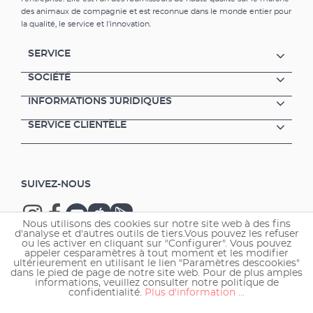
complet du bassin Sans glace jusquà -20 C° 3
des animaux de compagnie et est reconnue dans le monde entier pour
ans de garantie
la qualité, le service et l'innovation.
SERVICE
SOCIÉTÉ
INFORMATIONS JURIDIQUES
SERVICE CLIENTÈLE
SUIVEZ-NOUS
Nous utilisons des cookies sur notre site web à des fins
d'analyse et d'autres outils de tiers.Vous pouvez les refuser
ou les activer en cliquant sur "Configurer". Vous pouvez
appeler cesparamètres à tout moment et les modifier
ultérieurement en utilisant le lien "Paramètres descookies"
Copyright © 2026 EHEIM GmbH & Co. KG.
dans le pied de page de notre site web. Pour de plus amples
informations, veuillez consulter notre politique de
confidentialité.
Plus d'information ...