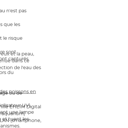
au n'est pas
es que les
t le risque
tre sont
eux et la peau,
sont capturés
tenue dans ce
ction de l'eau des
ors du
 des poissons en
tage ou de
ilisateur UV),
mille EHEIM Digital
evant une lampe
 l'aquarium)
 et tuent les
WLAN (smartphone,
ganismes.