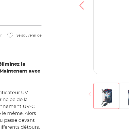
r
Se souvenir de
liminez la
. Maintenant avec
ificateur UV
rincipe de la
yonnement UV-C
 le même. Alors
eau passe devant
fferents détours,