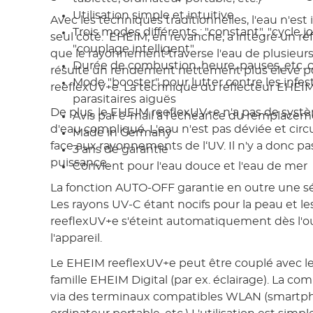
Utilisation simple et intuitive
Avec les techniques traditionnelles, l'eau n'est
Trois modes différents : "constant", "cycle jo
seul côté. EHEIM, en revanche, a intégré un réf
"couplage intelligent".
que le rayonnement traverse l'eau de plusieurs 
Durée de combustion, heure, pauses, etc. 
résulte un rendement nettement plus élevé po
Mode "booster" pour lutter contre les infes
reeflexUV+e. La technique du réflecteur EHEIM
parasitaires aiguës
De plus, le EHEIM reeflexUV+e n'a pas de sys
Avis par e-mail à l'échéance du remplace
d'eau compliqué. L'eau n'est pas déviée et circ
Made in Germany
face aux rayonnements de l‘UV. Il n'y a donc pa
3 ans de garantie
puissance.
Convient pour l'eau douce et l'eau de mer
La fonction AUTO-OFF garantie en outre une sé
Les rayons UV-C étant nocifs pour la peau et les
reeflexUV+e s'éteint automatiquement dès l'o
l'appareil.
Le EHEIM reeflexUV+e peut être couplé avec le
famille EHEIM Digital (par ex. éclairage). La c
via des terminaux compatibles WLAN (smartpho