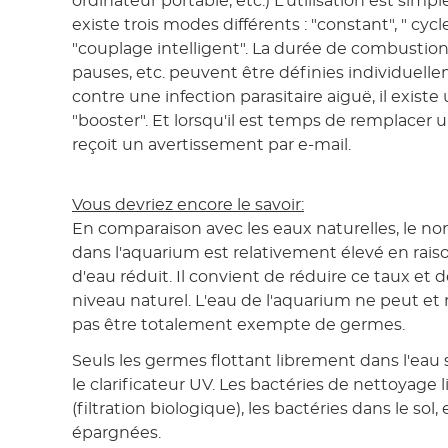
ordinateur portable, etc.) L'utilisation est simple 
existe trois modes différents : "constant", " cycle
"couplage intelligent". La durée de combustion, 
pauses, etc. peuvent être définies individuelle
contre une infection parasitaire aiguë, il exist
"booster". Et lorsqu'il est temps de remplacer 
reçoit un avertissement par e-mail.
Vous devriez encore le savoir:
En comparaison avec les eaux naturelles, le 
dans l'aquarium est relativement élevé en rai
d'eau réduit. Il convient de réduire ce taux et 
niveau naturel. L'eau de l'aquarium ne peut et 
pas être totalement exempte de germes.
Seuls les germes flottant librement dans l'eau
le clarificateur UV. Les bactéries de nettoyage li
(filtration biologique), les bactéries dans le sol, 
épargnées.