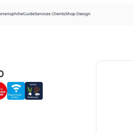
errariophilie
Guide
Services Clients
Shop Design
0