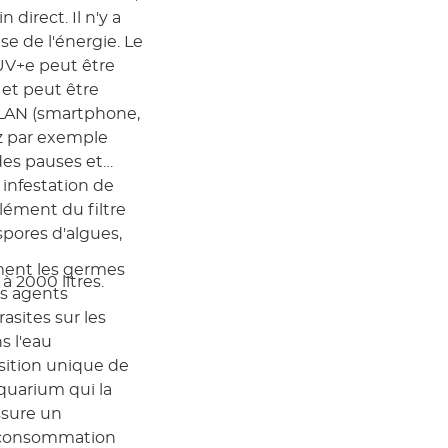
direct. Il n'y a
e de l'énergie. Le
xUV+e peut être
 et peut être
LAN (smartphone,
ez par exemple
des pauses et
infestation de
lément du filtre
spores d'algues,
ment les germes
 2000 litres.
es agents
asites sur les
s l'eau
osition unique de
aquarium qui la
assure un
 consommation