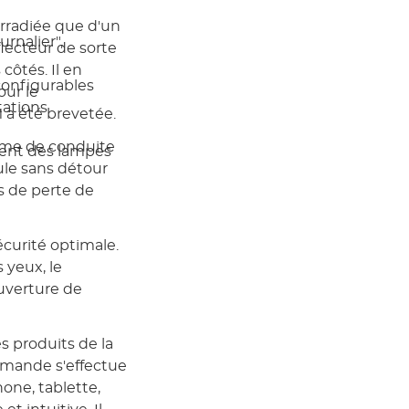
 irradiée que d'un
urnalier",
lecteur de sorte
côtés. Il en
configurables
ur le
tations
 a été brevetée.
tème de conduite
ment des lampes
ule sans détour
s de perte de
curité optimale.
 yeux, le
uverture de
s produits de la
ommande s'effectue
ne, tablette,