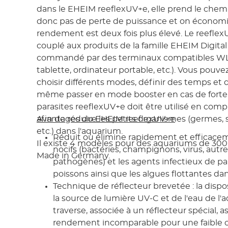
dans le EHEIM reeflexUV+e, elle prend le chemin 
donc pas de perte de puissance et on économis
rendement est deux fois plus élevé. Le reefle
couplé aux produits de la famille EHEIM Digital
commandé par des terminaux compatibles W
tablette, ordinateur portable, etc.). Vous pouv
choisir différents modes, définir des temps et 
même passer en mode booster en cas de forte 
parasites reeflexUV+e doit être utilisé en comp
afin de réduire les petits organismes (germes, 
Avantages du EHEIM reeflexUV+e
etc.) dans l'aquarium.
Réduit ou élimine rapidement et efficace
Il existe 4 modèles pour des aquariums de 300 à
nocifs (bactéries, champignons, virus, autr
Made in Germany.
pathogènes) et les agents infectieux de par
poissons ainsi que les algues flottantes dan
Technique de réflecteur brevetée : la disp
la source de lumière UV-C et de l'eau de l'
traverse, associée à un réflecteur spécial, 
rendement incomparable pour une faible