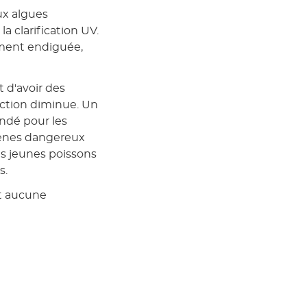
ux algues
a clarification UV.
ement endiguée,
 d'avoir des
fection diminue. Un
ndé pour les
gènes dangereux
es jeunes poissons
s.
nt aucune