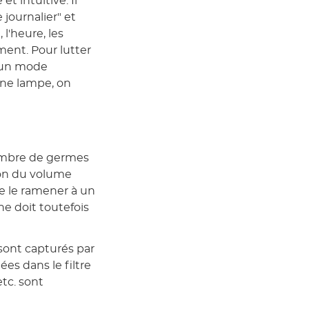
et intuitive. Il
 journalier" et
l'heure, les
ment. Pour lutter
e un mode
une lampe, on
nombre de germes
son du volume
de le ramener à un
ne doit toutefois
 sont capturés par
ées dans le filtre
etc. sont