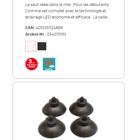
Le saut idéal dans la mer. Pour les débutants.
Comme set complet avec la technologie et
éclairage LED économe et efficace. La taille
de l’aquarium d‘ EHEIM aquastar63 marine
EAN:
4010251124659
avec 63 litres est idéal pour les petits poissons
Artikel-Nr.:
0340701M
d’eau de mer. Le set complet se distingue par
la haute qualité et meilleur traitement. Le
désign clair comprend la conception
moderne, plat du couvercle avec bande
décorative style aluminium. Le couvercle
peut être ouvert complètement pour
entretien et maintenance. L’éclairage LED
économe en énergie a seulement besoin de
2x7,7 W consommation d’énergie. Pour
opérer un aquarium d’eau de mer avec
succès, toute la technologie est compris –
écumeur EHEIM skim marine 100, pompe à
air EHEIM air pump 100, filtre intérieur EHEIM
miniUP et pompe de circulation EHEIM
streamON+ 3500. Tout vient de ce pack
sérénité.EHEIM aquastar63 marine est
disponible en noir et blanc, 60x30x35