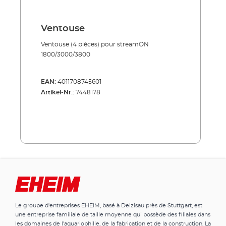
centimètres et peut être combiné
parfaitement avec le nouveau meuble EHEIM
aquacab. Made in Germany.Avantages de l‘
Ventouse
EHEIM aquastar 63 marine: Taille de
l‘aquarium 63 l – idéal pour les petits poissons
Ventouse (4 pièces) pour streamON
d’eau de mer Désign clair, haute qualité,
1800/3000/3800
meilleur traitement Désign moderne, plat du
couvercle Le couvercle peut être ouvert
EAN:
4011708745601
complètement pour entretien et
Artikel-Nr.:
7448178
maintenance (rabattable) Eclairage LED
énergétique 2x7,7 W, hybride (pour d’eau de
mer) Y compris tout l’équipement technique
pour opérer un aquarium d’eau de mer avec
succès
Le groupe d'entreprises EHEIM, basé à Deizisau près de Stuttgart, est
une entreprise familiale de taille moyenne qui possède des filiales dans
les domaines de l'aquariophilie, de la fabrication et de la construction. La