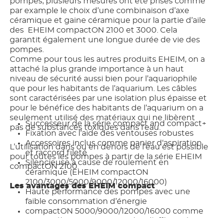
pompes, plusieurs mesures ont été prises comme
par example le choix d’une combinaison d’axe
céramique et gaine céramique pour la partie d’aile
des EHEIM compactON 2100 et 3000. Cela
garantit également une longue durée de vie des
pompes.
Comme pour tous les autres produits EHEIM, on a
attaché la plus grande importance à un haut
niveau de sécurité aussi bien pour l’aquariophile
que pour les habitants de l’aquarium. Les câbles
sont caractérisées par une isolation plus épaisse et
pour le bénéfice des habitants de l’aquarium on a
seulement utilisé des matériaux qui ne libèrent
Successeur de la série compact and compact+
pas de substances toxiques dans l’eau.
Fixation avec l’aide des ventouses robustes
Accessoires inclus comme panier d‘aspiration
L’utilisation dans ou en dehors de l’eau est possible
et raccord fileté
pour toutes les pompes à partir de la série EHEIM
Silencieuse à cause de roulement en
compactON 2100.
céramique (EHEIM compactON
2100/3000/5000/9000/12000/16000)
Les avantages des EHEIM compact
Haute performance des pompes avec une
faible consommation d’énergie
compactON 5000/9000/12000/16000 comme