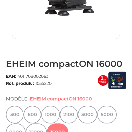
EHEIM compactON 16000
EAN:
4011708002063
Réf. produit :
1035220
MODÈLE:
EHEIM compactON 16000
300
600
1000
2100
3000
5000