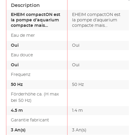
Description
EHEIM compactON est
EHEIM compactON est
la pompe d’aquarium
la pompe d’aquarium
compacte mais
compacte mais
néanmoins puissante.
néanmoins puissante. La
Eau de mer
La pompe…
pompe…
Oui
Oui
Eau douce
Oui
Oui
Frequenz
50 Hz
50 Hz
Förderhöhe ca. (H max
bei 50 Hz)
4.5 m
1.4 m
Garantie fabricant
3 An(s)
3 An(s)