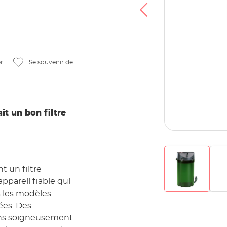
déo, vous acceptez que vos données soient
Tube et que vous avez lu la
Politique de
confidentialité
.
Accepter
r
Se souvenir de
it un bon filtre
t un filtre
appareil fiable qui
s les modèles
ées. Des
ons soigneusement