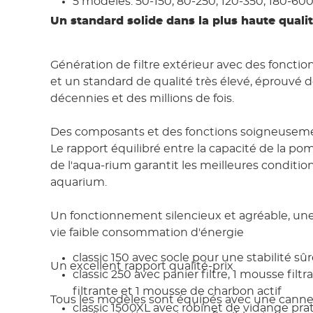
5 modèles: 50-150, 80-250, 120-350, 180-600
Un standard solide dans la plus haute quali
Génération de filtre extérieur avec des fonctio
et un standard de qualité très élevé, éprouvé 
décennies et des millions de fois.
Des composants et des fonctions soigneuseme
Le rapport équilibré entre la capacité de la po
de l'aqua-rium garantit les meilleures conditio
aquarium.
Un fonctionnement silencieux et agréable, un
vie faible consommation d'énergie
classic 150 avec socle pour une stabilité sû
Un excellent rapport qualité-prix
classic 250 avec panier filtre, 1 mousse filtr
filtrante et 1 mousse de charbon actif
Tous les modèles sont équipés avec une canne 
classic 1500XL avec robinet de vidange pra