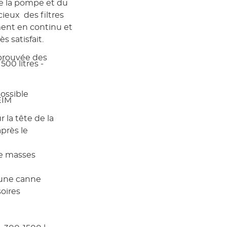
e la pompe et du
cieux des filtres
ent en continu et
s satisfait.
éprouvée des
500 litres -
ossible
EIM
 la tête de la
près le
de masses
 une canne
soires