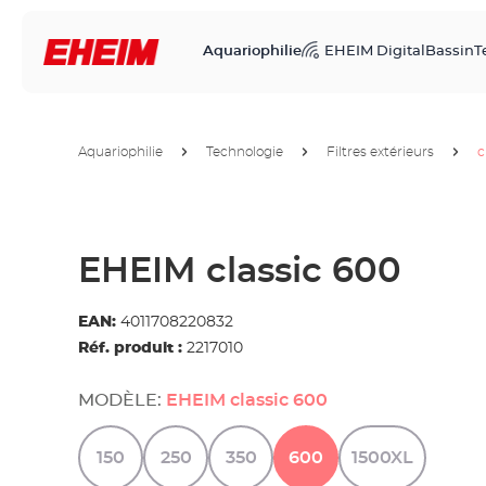
Aquariophilie
EHEIM Digital
Bassin
T
Aquariophilie
Technologie
Filtres extérieurs
c
EHEIM classic 600
EAN:
4011708220832
Réf. produit :
2217010
MODÈLE:
EHEIM classic 600
150
250
350
600
1500XL