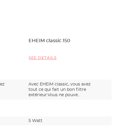
EHEIM classic 150
EHEIM c
SEE DETAILS
SEE DET
vez
Avec EHEIM classic, vous avez
Avec EHE
tout ce qui fait un bon filtre
tout ce q
extérieur.Vous ne pouve…
extérieu
5 Watt
15 Watt