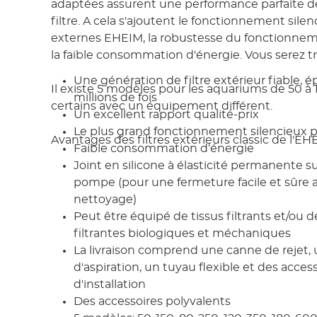
adaptées assurent une performance parfaite d
filtre. A cela s'ajoutent le fonctionnement silen
externes EHEIM, la robustesse du fonctionnem
la faible consommation d'énergie. Vous serez trè
Une génération de filtre extérieur fiable, 
Il existe 5 modèles pour les aquariums de 50 à 1
millions de fois
certains avec un équipement différent.
Un excellent rapport qualité-prix
Le plus grand fonctionnement silencieux p
Avantages des filtres extérieurs classic de l'EH
Faible consommation d‘énergie
Joint en silicone à élasticité permanente sur
pompe (pour une fermeture facile et sûre a
nettoyage)
Peut être équipé de tissus filtrants et/ou 
filtrantes biologiques et méchaniques
La livraison comprend une canne de rejet,
d'aspiration, un tuyau flexible et des acces
d'installation
Des accessoires polyvalents