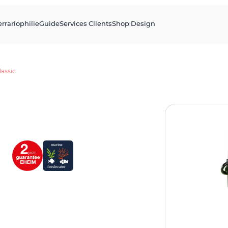
errariophilie
Guide
Services Clients
Shop Design
lassic