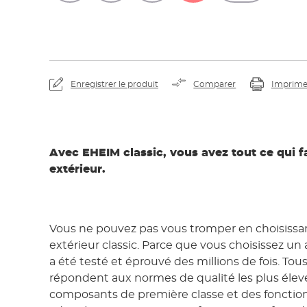
En visionnant la vi
transférées à You
Enregistrer le produit
Comparer
Imprime
Avec EHEIM classic, vous avez tout ce qui fa
extérieur.
Vous ne pouvez pas vous tromper en choisissan
extérieur classic. Parce que vous choisissez un 
a été testé et éprouvé des millions de fois. Tou
répondent aux normes de qualité les plus élev
composants de première classe et des foncti