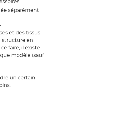
essoires
isée séparément
:
ses et des tissus
 structure en
 faire, il existe
aque modèle (sauf
dre un certain
oins.