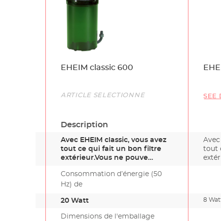
Name
EHEIM classic 600
EHEI
Link
ARTICLE SÉLECTIONNÉ
SEE 
Description
Avec EHEIM classic, vous avez
Avec
tout ce qui fait un bon filtre
tout 
extérieur.Vous ne pouve…
exté
Consommation d’énergie (50
Hz) de
8 Wat
20 Watt
Dimensions de l'emballage