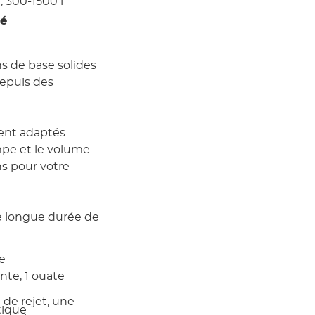
, 300-1500 l
té
ns de base solides
depuis des
nt adaptés.
mpe et le volume
ns pour votre
e longue durée de
re
ante, 1 ouate
de rejet, une
tique