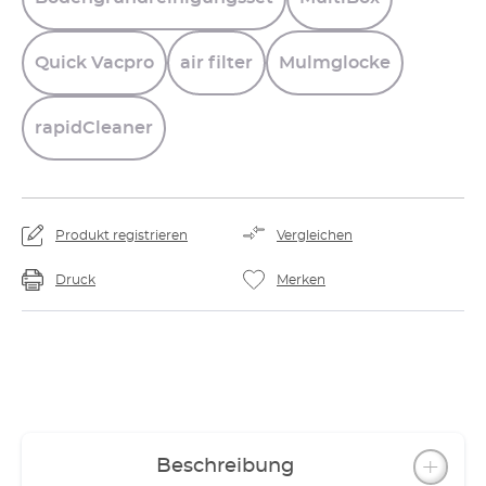
Quick
Vacpro
air
filter
Mulmglocke
rapidCleaner
Produkt registrieren
Vergleichen
Druck
Merken
Beschreibung