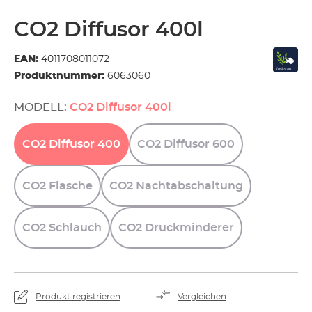
CO2 Diffusor 400l
EAN:
4011708011072
Produktnummer:
6063060
MODELL:
CO2 Diffusor 400l
CO2
Diffusor
400
CO2
Diffusor
600
CO2
Flasche
CO2
Nachtabschaltung
CO2
Schlauch
CO2
Druckminderer
Produkt registrieren
Vergleichen