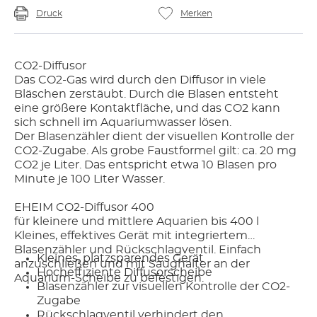
Druck
Merken
CO2-Diffusor
Das CO2-Gas wird durch den Diffusor in viele
Bläschen zerstäubt. Durch die Blasen entsteht
eine größere Kontaktfläche, und das CO2 kann
sich schnell im Aquariumwasser lösen.
Der Blasenzähler dient der visuellen Kontrolle der
CO2-Zugabe. Als grobe Faustformel gilt: ca. 20 mg
CO2 je Liter. Das entspricht etwa 10 Blasen pro
Minute je 100 Liter Wasser.
EHEIM CO2-Diffusor 400
für kleinere und mittlere Aquarien bis 400 l
Kleines, effektives Gerät mit integriertem
Blasenzähler und Rückschlagventil. Einfach
Kleines, platzsparendes Gerät
anzuschließen und mit Saughalter an der
Hocheffiziente Diffusorscheibe
Aquarium-Scheibe zu befestigen.
Blasenzähler zur visuellen Kontrolle der CO2-
Zugabe
Rückschlagventil verhindert den