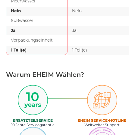
Meerwasser
Durch d…
Nein
Nein
Süßwasser
Ja
Ja
Verpackungseinheit
1 Teil(e)
1 Teil(e)
Warum EHEIM Wählen?
ERSATZTEILSERVICE
EHEIM SERVICE-HOTLINE
10 Jahre Servicegarantie
Weltweiter Support