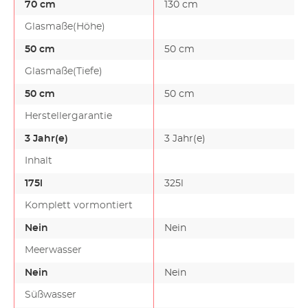
70 cm
130 cm
Glasmaße(Höhe)
50 cm
50 cm
Glasmaße(Tiefe)
50 cm
50 cm
Herstellergarantie
3 Jahr(e)
3 Jahr(e)
Inhalt
175l
325l
Komplett vormontiert
Nein
Nein
Meerwasser
Nein
Nein
Süßwasser