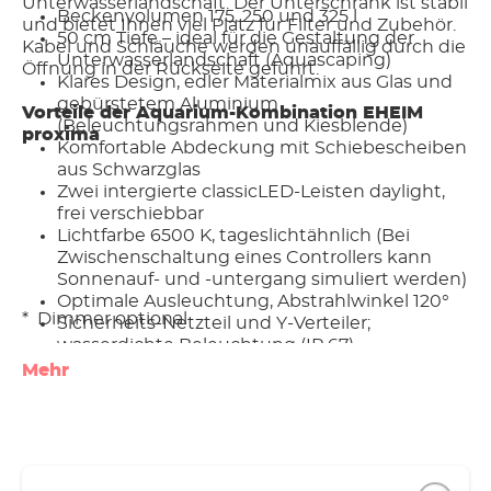
Unterwasserlandschaft. Der Unterschrank ist stabil
Beckenvolumen 175, 250 und 325 l
und bietet Ihnen viel Platz für Filter und Zubehör.
50 cm Tiefe – ideal für die Gestaltung der
Kabel und Schläuche werden unauffällig durch die
Unterwasserlandschaft (Aquascaping)
Öffnung in der Rückseite geführt.
Klares Design, edler Materialmix aus Glas und
gebürstetem Aluminium
Vorteile der Aquarium-Kombination EHEIM
(Beleuchtungsrahmen und Kiesblende)
proxima
Komfortable Abdeckung mit Schiebescheiben
aus Schwarzglas
Zwei intergierte classicLED-Leisten daylight,
frei verschiebbar
Lichtfarbe 6500 K, tageslichtähnlich (Bei
Zwischenschaltung eines Controllers kann
Sonnenauf- und -untergang simuliert werden)
Optimale Ausleuchtung, Abstrahlwinkel 120°
* Dimmer optional
Sicherheits-Netzteil und Y-Verteiler;
wasserdichte Beleuchtung (IP 67)
Hohe Energieeffizienz; mittlere Lebensdauer
Mehr
der LED-Leuchten min. 35000 Stunden
Stabiler Unterbau in Edelglanz-Ausführung
(weiß) sowie eiche oder in moderner
Betonoptik mit ansprechender Haptik (urban)
Grifflose Türen mit gedämpfter "Push to open"