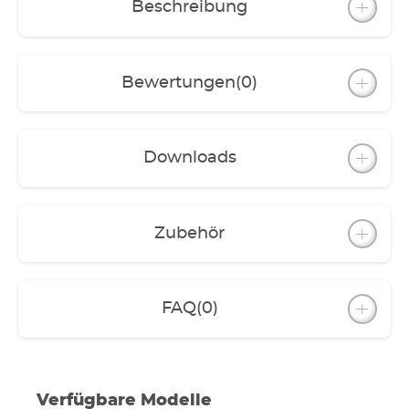
Türscharnier-Technik
Beschreibung
hohe Qualität, beste Verarbeitung
Innen viel Platz für Filter und Zubehör
Ein Schrankteil mit Fachboden
Rückseite mit Öffnung für Kabel und
Bewertungen
(0)
Schläuche
Aquarium-Set auch ohne Unterbau erhältlich
Unterbau auch separat erhältlich für alle
proxima-Modelle
Downloads
Zubehör
FAQ
(0)
Verfügbare Modelle