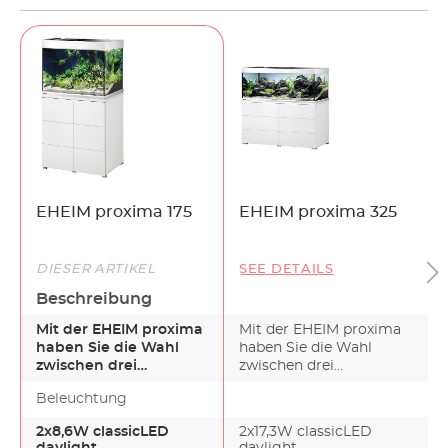
EHEIM proxima 175
EHEIM proxima 325
DIESER ARTIKEL
SEE DETAILS
Beschreibung
Mit der EHEIM proxima
Mit der EHEIM proxima
haben Sie die Wahl
haben Sie die Wahl
zwischen drei
zwischen drei
attraktiven
attraktiven
Beleuchtung
Schönheiten. Alle…
Schönheiten.Alle…
2x8,6W classicLED
2x17,3W classicLED
daylight
daylight