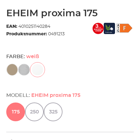
EHEIM proxima 175
EAN:
4010251140284
Produktnummer:
0491213
FARBE:
weiß
MODELL:
EHEIM proxima 175
175
250
325