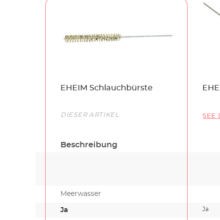
Name
EHEIM Schlauchbürste
EHE
Link
DIESER ARTIKEL
SEE 
Beschreibung
Meerwasser
Ja
Ja