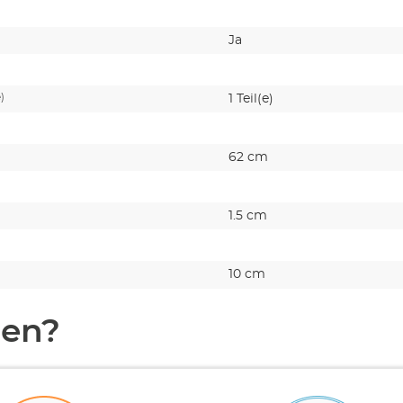
Ja
e)
1 Teil(e)
m
62 cm
1.5 cm
10 cm
en?