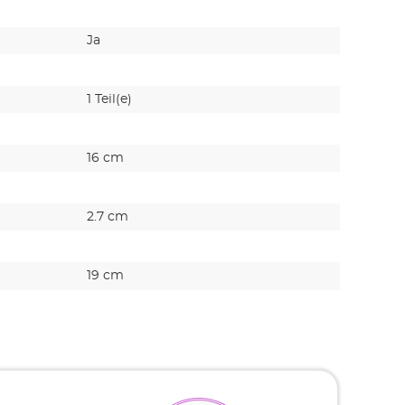
Ja
1 Teil(e)
16 cm
2.7 cm
19 cm