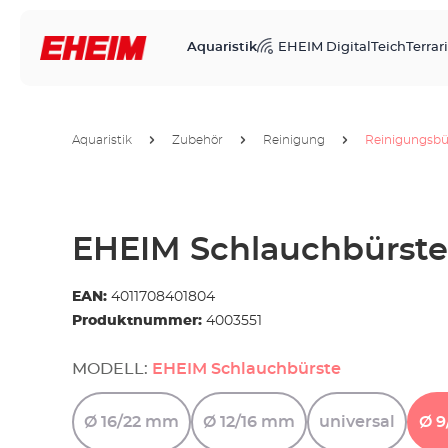
Aquaristik
EHEIM Digital
Teich
Terrari
Aquaristik
Zubehör
Reinigung
Reinigungsbü
EHEIM Schlauchbürste
EAN:
4011708401804
Produktnummer:
4003551
MODELL:
EHEIM Schlauchbürste
Ø
16/22
mm
Ø
12/16
mm
universal
Ø
9