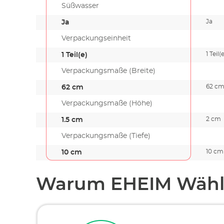
Süßwasser
Ja
Ja
Verpackungseinheit
1 Teil(
1 Teil(e)
Verpackungsmaße (Breite)
62 c
62 cm
Verpackungsmaße (Höhe)
2 cm
1.5 cm
Verpackungsmaße (Tiefe)
10 cm
10 cm
Warum EHEIM Wähl