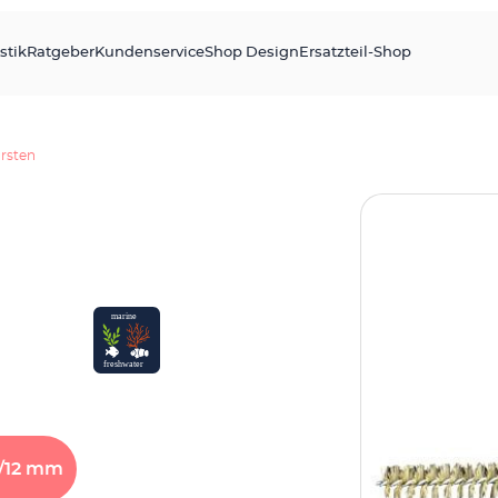
stik
Ratgeber
Kundenservice
Shop Design
Ersatzteil-Shop
rsten
/12
mm