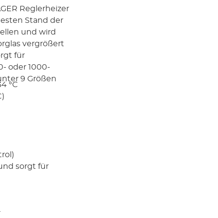
ÄGER Reglerheizer
esten Stand der
tellen und wird
orglas vergrößert
rgt für
- oder 1000-
unter 9 Größen
34 °C
C)
rol)
und sorgt für
r