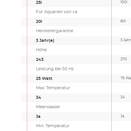
100l
25l
Für Aquarien von ca.
60l
20l
Herstellergarantie
3 Jahr
3 Jahr(e)
Höhe
270
243
Leistung bei 50 Hz
75 Wa
25 Watt
Max. Temperatur
34
34
Meerwasser
Ja
Ja
Min. Temperatur