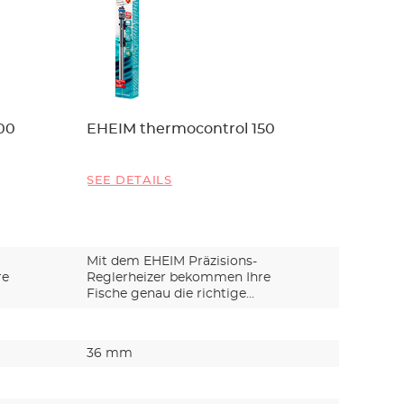
00
EHEIM thermocontrol 150
EHEIM 
SEE DETAILS
SEE DET
Mit dem EHEIM Präzisions-
Mit dem 
re
Reglerheizer bekommen Ihre
Reglerh
Fische genau die richtige
Fische g
Temper…
Temper…
36 mm
36 mm