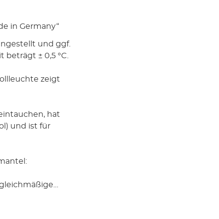
ade in Germany“
ngestellt und ggf.
 beträgt ± 0,5 °C.
llleuchte zeigt
l eintauchen, hat
) und ist für
smantel:
 gleichmäßige
ohnern macht die