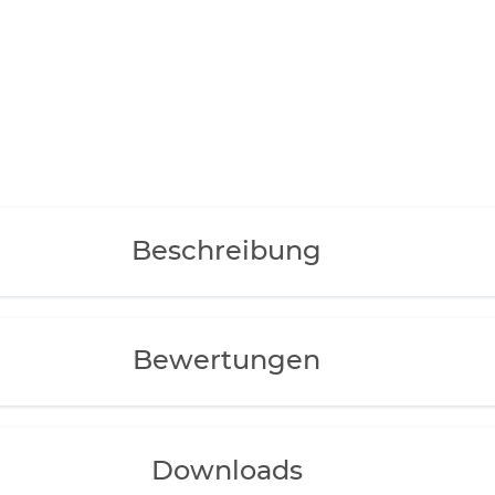
es wurde für
rei von
den könnten.
 es nicht an.
asser gelangen
Und selbst extreme
 Wasserwechsel
Beschreibung
Bewertungen
Downloads