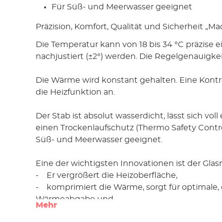
Für Süß- und Meerwasser geeignet
Präzision, Komfort, Qualität und Sicherheit „M
Die Temperatur kann von 18 bis 34 °C präzise ei
nachjustiert (±2°) werden. Die Regelgenauigkeit
Die Wärme wird konstant gehalten. Eine Kontro
die Heizfunktion an.
Der Stab ist absolut wasserdicht, lässt sich vol
einen Trockenlaufschutz (Thermo Safety Control
Süß- und Meerwasser geeignet.
Eine der wichtigsten Innovationen ist der Gla
- Er vergrößert die Heizoberfläche,
- komprimiert die Wärme, sorgt für optimale,
Wärmeabgabe und
Mehr
- bildet einen Hitzeschild (den Aquarienbew