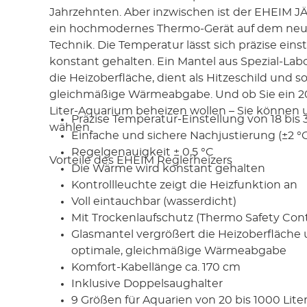
Jahrzehnten. Aber inzwischen ist der EHEIM J
ein hochmodernes Thermo-Gerät auf dem neu
Technik. Die Temperatur lässt sich präzise eins
konstant gehalten. Ein Mantel aus Spezial-Lab
die Heizoberfläche, dient als Hitzeschild und so
gleichmäßige Wärmeabgabe. Und ob Sie ein 20
Liter-Aquarium beheizen wollen – Sie können 
Präzise Temperatur-Einstellung von 18 bis 
wählen.
Einfache und sichere Nachjustierung (±2 °
Regelgenauigkeit ± 0,5 °C
Vorteile des EHEIM Reglerheizers
Die Wärme wird konstant gehalten
Kontrollleuchte zeigt die Heizfunktion an
Voll eintauchbar (wasserdicht)
Mit Trockenlaufschutz (Thermo Safety Cont
Glasmantel vergrößert die Heizoberfläche 
optimale, gleichmäßige Wärmeabgabe
Komfort-Kabellänge ca. 170 cm
Inklusive Doppelsaughalter
9 Größen für Aquarien von 20 bis 1000 Lite