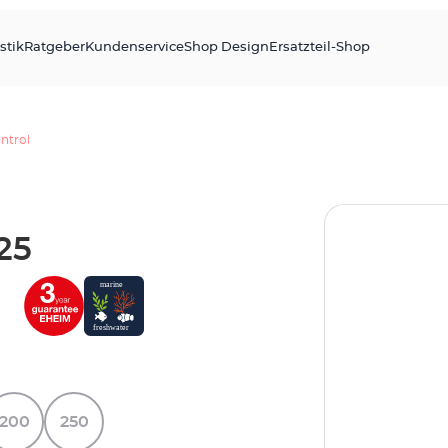
stik
Ratgeber
Kundenservice
Shop Design
Ersatzteil-Shop
ntrol
25
200
250