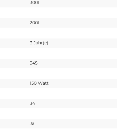
300l
600l
200l
400l
3 Jahr(e)
3 Jahr(e)
345
452
150 Watt
250 Wat
34
34
Ja
Ja