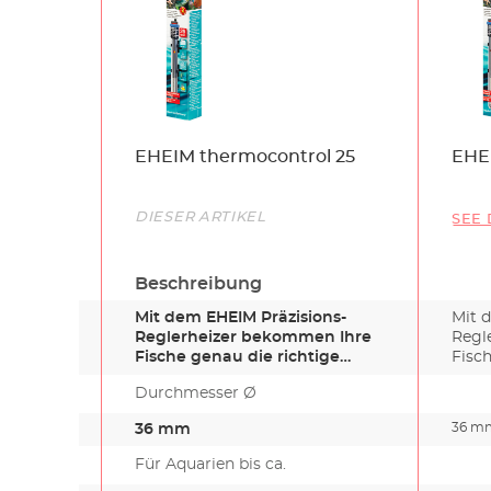
Name
EHEIM thermocontrol 25
EHE
Link
DIESER ARTIKEL
SEE 
Beschreibung
Mit dem EHEIM Präzisions-
Mit 
Reglerheizer bekommen Ihre
Regl
Fische genau die richtige
Fisch
Temper…
Temp
Durchmesser Ø
36 m
36 mm
Für Aquarien bis ca.