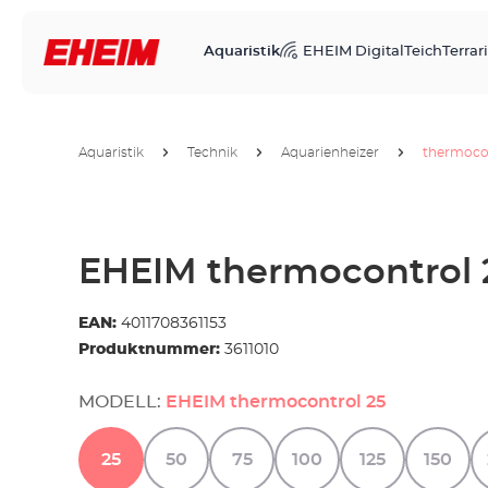
Aquaristik
EHEIM Digital
Teich
Terrari
Aquaristik
Technik
Aquarienheizer
thermoco
EHEIM thermocontrol 
EAN:
4011708361153
Produktnummer:
3611010
MODELL:
EHEIM thermocontrol 25
25
50
75
100
125
150