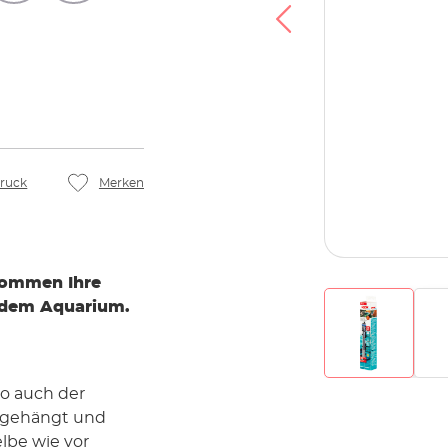
ruck
Merken
kommen Ihre
jedem Aquarium.
So auch der
r gehängt und
elbe wie vor