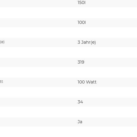
150l
100l
(e)
3 Jahr(e)
319
tt
100 Watt
34
Ja