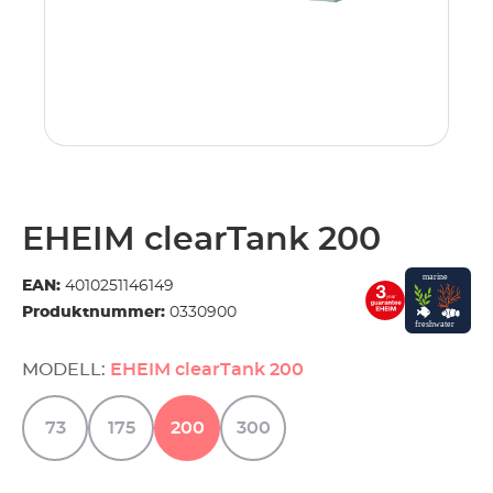
EHEIM clearTank 200
EAN:
4010251146149
Produktnummer:
0330900
MODELL:
EHEIM clearTank 200
73
175
200
300