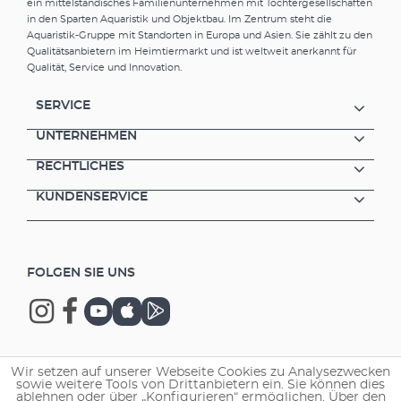
ein mittelständisches Familienunternehmen mit Tochtergesellschaften
in den Sparten Aquaristik und Objektbau. Im Zentrum steht die
Aquaristik-Gruppe mit Standorten in Europa und Asien. Sie zählt zu den
Qualitätsanbietern im Heimtiermarkt und ist weltweit anerkannt für
Qualität, Service und Innovation.
SERVICE
UNTERNEHMEN
RECHTLICHES
KUNDENSERVICE
FOLGEN SIE UNS
Wir setzen auf unserer Webseite Cookies zu Analysezwecken
Copyright © 2026 EHEIM GmbH & Co. KG.
sowie weitere Tools von Drittanbietern ein. Sie können dies
ablehnen oder über „Konfigurieren“ ermöglichen. Über den