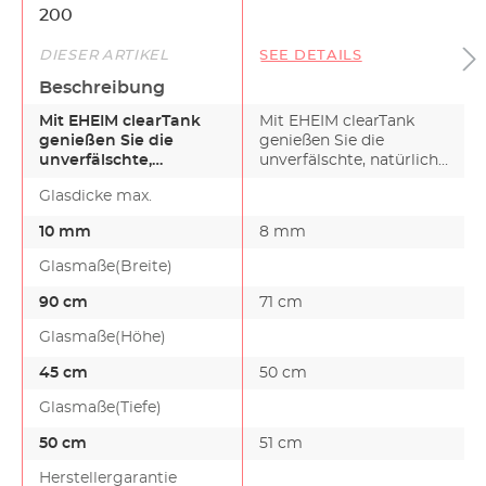
200
DIESER ARTIKEL
SEE DETAILS
Beschreibung
Mit EHEIM clearTank
Mit EHEIM clearTank
genießen Sie die
genießen Sie die
unverfälschte,
unverfälschte, natürliche
natürliche
Farbenpracht im Aquar…
Glasdicke max.
Farbenpracht im
Aquar…
10 mm
8 mm
Glasmaße(Breite)
90 cm
71 cm
Glasmaße(Höhe)
45 cm
50 cm
Glasmaße(Tiefe)
50 cm
51 cm
Herstellergarantie