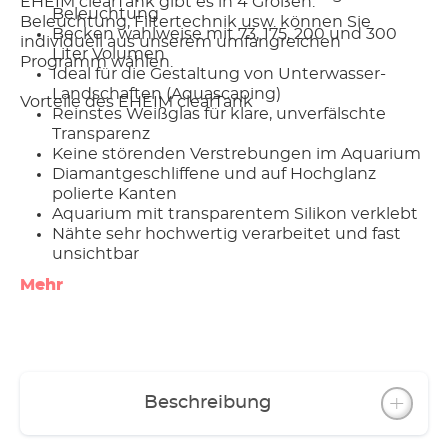
EHEIM clearTank gibt es in 4 Größen.
Beleuchtung
Beleuchtung, Filtertechnik usw. können Sie
Becken wahlweise mit 73, 175, 200 und 300
individuell aus unserem umfangreichen
Liter Volumen
Programm wählen.
Ideal für die Gestaltung von Unterwasser-
Landschaften (Aquascaping)
Vorteile des EHEIM clearTank
Reinstes Weißglas für klare, unverfälschte
Transparenz
Keine störenden Verstrebungen im Aquarium
Diamantgeschliffene und auf Hochglanz
polierte Kanten
Aquarium mit transparentem Silikon verklebt
Nähte sehr hochwertig verarbeitet und fast
unsichtbar
Für Beleuchtung, Filtertechnik etc. steht das
Mehr
umfangreiche EHEIM Programm zur
Verfügung
Auch als Aquarium-Kombination erhältlich -
EHEIM proxima scape (Beckenvolumen 175 l)
Beschreibung