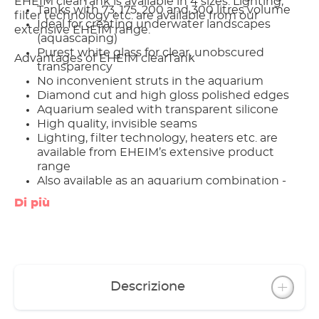
EHEIM clearTank is available in 4 sizes. Lighting,
Tanks with 73, 175, 200 and 300 litres volume
filter technology etc. are available from our
Ideal for creating underwater landscapes
extensive EHEIM range.
(aquascaping)
Purest white glass for clear, unobscured
Advantages of EHEIM clearTank
transparency
No inconvenient struts in the aquarium
Diamond cut and high gloss polished edges
Aquarium sealed with transparent silicone
High quality, invisible seams
Lighting, filter technology, heaters etc. are
available from EHEIM’s extensive product
range
Also available as an aquarium combination -
EHEIM proxima scape (tank volume 175 l) /
Di più
EHEIM clearscape
Descrizione