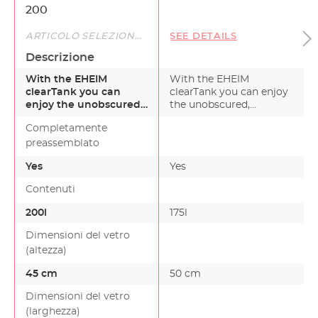
200
ARTICOLO SELEZIONATO
SEE DETAILS
Descrizione
With the EHEIM
With the EHEIM
clearTank you can
clearTank you can enjoy
enjoy the unobscured,
the unobscured,
naturally vibrant
naturally vibrant colours
Completamente
colours in…
in…
preassemblato
Yes
Yes
Contenuti
200l
175l
Dimensioni del vetro
(altezza)
45 cm
50 cm
Dimensioni del vetro
(larghezza)