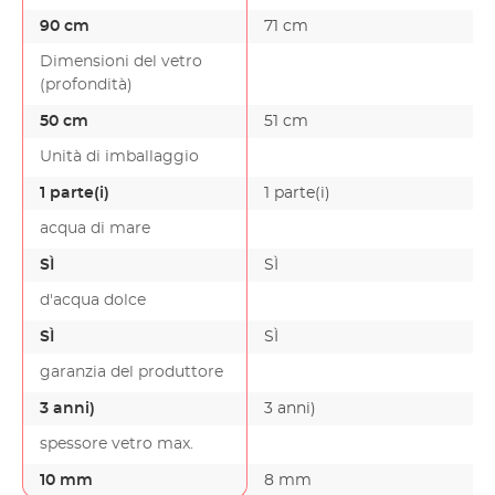
90 cm
71 cm
Dimensioni del vetro
(profondità)
50 cm
51 cm
Unità di imballaggio
1 parte(i)
1 parte(i)
acqua di mare
SÌ
SÌ
d'acqua dolce
SÌ
SÌ
garanzia del produttore
3 anni)
3 anni)
spessore vetro max.
10 mm
8 mm