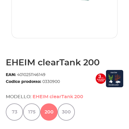
EHEIM clearTank 200
EAN:
4010251146149
Codice prodotto:
0330900
MODELLO:
EHEIM clearTank 200
73
175
200
300