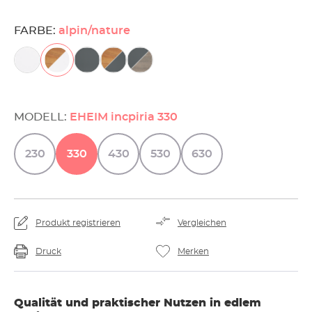
FARBE:
alpin/nature
MODELL:
EHEIM incpiria 330
230
330
430
530
630
Produkt registrieren
Vergleichen
Druck
Merken
Qualität und praktischer Nutzen in edlem