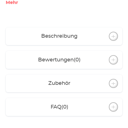
Mehr
Kanten lässt freie Sicht in die Unterwasserwelt
und gewährleistet höchste Sicherheit.
Verdeckte Verstärkungen stabilisieren das
Becken zusätzlich.
Ebenso ist der Unterschrank sehr stabil, solide
gebaut und für das hohe Gewicht des
Beschreibung
befüllten Aquariums gut ausgelegt.
Auch die Hochglanz-Oberfläche bzw. die
moderne Holzfront des Möbels ist – so edel sie
aussieht – sehr strapazierfähig.
Bewertungen
(0)
Ein originelles Attribut ist die digital über
WLAN steuerbare atmosphärische
Beleuchtung im Möbel (dank enthaltenem
EHEIM RGBcontrol+e stehen Millionen Farben
Zubehör
zur Auswahl)
FAQ
(0)