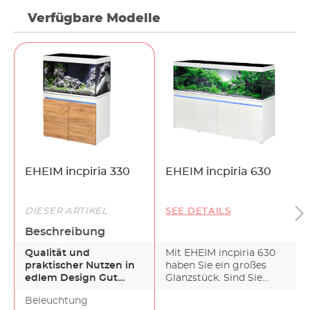
Verfügbare Modelle
EHEIM incpiria 330
EHEIM incpiria 630
DIESER ARTIKEL
SEE DETAILS
Beschreibung
Qualität und
Mit EHEIM incpiria 630
praktischer Nutzen in
haben Sie ein großes
edlem Design Gut
Glanzstück. Sind Sie
durchdachte
klassisch modern ei…
Beleuchtung
Konstruktion, beste…