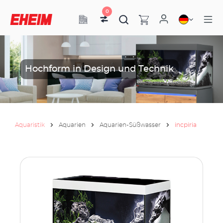
0
Hochform in Design und Technik
Aquaristik
Aquarien
Aquarien-Süßwasser
incpiria