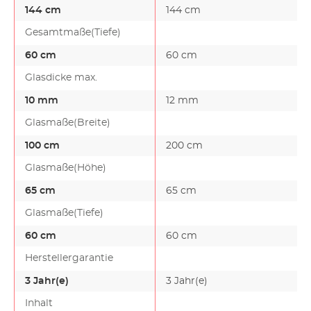
144 cm
144 cm
Gesamtmaße(Tiefe)
60 cm
60 cm
Glasdicke max.
10 mm
12 mm
Glasmaße(Breite)
100 cm
200 cm
Glasmaße(Höhe)
65 cm
65 cm
Glasmaße(Tiefe)
60 cm
60 cm
Herstellergarantie
3 Jahr(e)
3 Jahr(e)
Inhalt