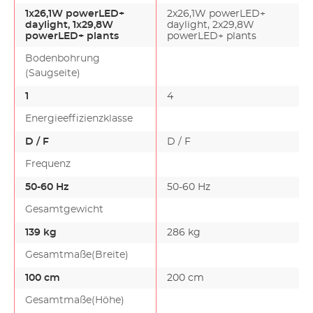
1x26,1W powerLED+
2x26,1W powerLED+
daylight, 1x29,8W
daylight, 2x29,8W
powerLED+ plants
powerLED+ plants
Bodenbohrung
(Saugseite)
1
4
1
Energieeffizienzklasse
D / F
D / F
Frequenz
50-60 Hz
50-60 Hz
Gesamtgewicht
139 kg
286 kg
Gesamtmaße(Breite)
100 cm
200 cm
Gesamtmaße(Höhe)