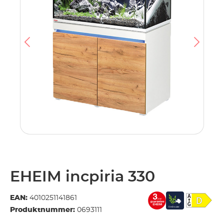
EHEIM incpiria 330
EAN:
4010251141861
Produktnummer:
0693111