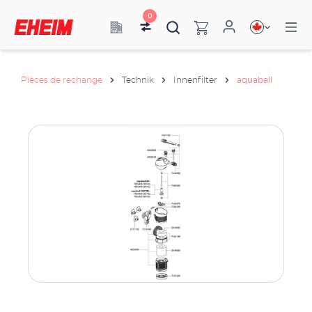
0
Pièces de rechange
Technik
Innenfilter
aquaball