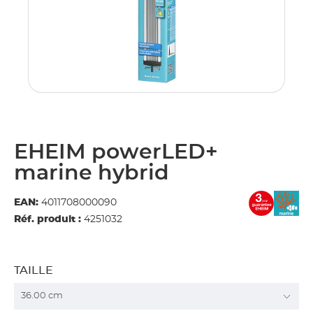
EHEIM powerLED+
marine hybrid
EAN:
4011708000090
Réf. produit :
4251032
TAILLE