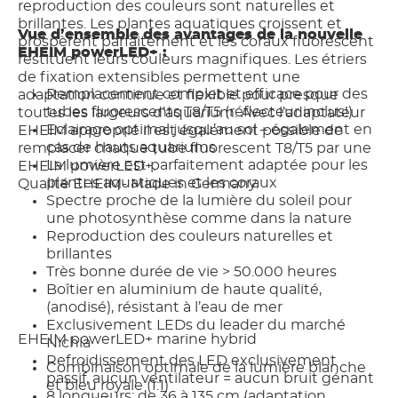
reproduction des couleurs sont naturelles et
brillantes. Les plantes aquatiques croissent et
Vue d’ensemble des avantages de la nouvelle
prospèrent parfaitement et les coraux fluorescent
EHEIM powerLED+ :
restituent leurs couleurs magnifiques. Les étriers
de fixation extensibles permettent une
Remplacement complet et efficace pour des
adaptation continue et flexible pour presque
tubes fluorescents T8/T5 (réflecteur inclus!)
toutes les largeurs d’aquarium. Avec l’adaptateur
Eclairage optimal jusqu’au sol – également en
EHEIM approprié il est également possible de
cas de hauts aquariums
remplacer chaque tube fluorescent T8/T5 par une
La lumière est parfaitement adaptée pour les
EHEIM powerLED+.
plantes aquatiques et les coraux
Qualité EHEIM- Made in Germany.
Spectre proche de la lumière du soleil pour
une photosynthèse comme dans la nature
Reproduction des couleurs naturelles et
brillantes
Très bonne durée de vie > 50.000 heures
Boîtier en aluminium de haute qualité,
(anodisé), résistant à l’eau de mer
Exclusivement LEDs du leader du marché
EHEIM powerLED+ marine hybrid
Nichia
Refroidissement des LED exclusivement
Combinaison optimale de la lumière blanche
passif, aucun ventilateur = aucun bruit génant
et bleu royale (1:1)
8 longueurs: de 36 à 135 cm (adaptation