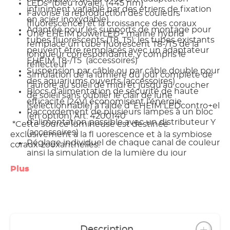
LEDs (bleu royale), (445 nm)
infiniment variable par des étriers de fixation
Favorise la reproduction des couleurs
en acier inoxydable)
(fluorescence) et la croissance des coraux
Adaptée pour les supports de montage pour
Une EHEIM powerLED+ marine hybrid
tubes fluorescents (T8, T5); les tubes existants
remplace un tube fluorescent T8-/T5 de la
peuvent être remplacés avec un adaptateur
longueur correspondante, y compris le
EHEIM T8-/T5 (accessoires)
réflecteur
Suspension par câble ou par câble double pour
Simulation de la lumière du jour complète de
des aquariums ouverts (accessoires)
l’aurore au soleil de midi et jusqu‘au coucher
Blocs d’alimentation de sécurité de haute
de soleil sans oublier le clair de lune
efficacité (24V) économisent l‘énergie
(sélectionnable) à l’aide d‘ EHEIM LEDcontro+el
Raccordement de plusieurs lampes à un bloc
(en option) Art. 4200140
d’alimentation possible avec un distributeur Y
*Cette source lumineuse est destinée
(accessoires)
exclusivement à la fl uorescence et à la symbiose
Réglage individuel de chaque canal de couleur
coraux-zooxanthelles.
ainsi la simulation de la lumière du jour
complète est possible avec EHEIM
Plus
LEDcontrol+ (accessoires)
Description