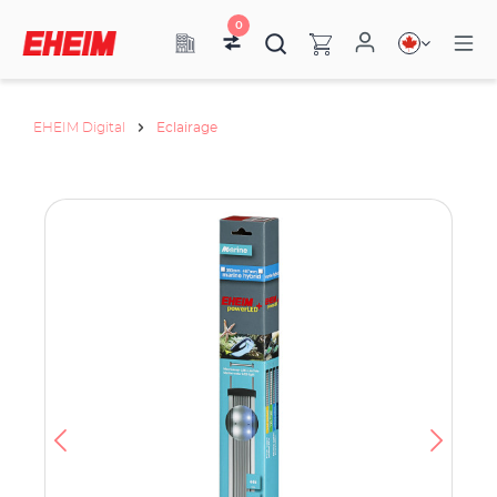
0
EHEIM Digital
Eclairage
os
ue
é
.