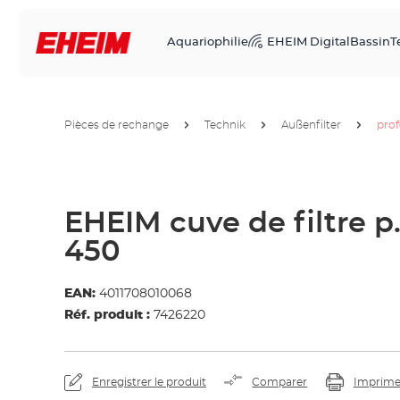
Aquariophilie
EHEIM Digital
Bassin
T
Pièces de rechange
Technik
Außenfilter
prof
EHEIM cuve de filtre p.
450
EAN:
4011708010068
Réf. produit :
7426220
Enregistrer le produit
Comparer
Imprime