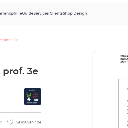
errariophilie
Guide
Services Clients
Shop Design
essionel 5e
 prof. 3e
r
Se souvenir de