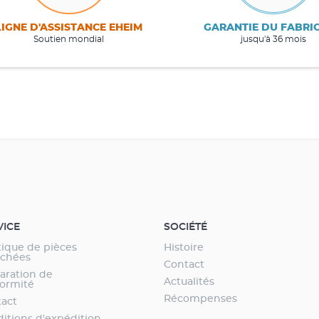
LIGNE D'ASSISTANCE EHEIM
GARANTIE DU FABRI
Soutien mondial
jusqu'à 36 mois
VICE
SOCIÉTÉ
ique de pièces
Histoire
achées
Contact
aration de
Actualités
ormité
Récompenses
act
itions d'expédition