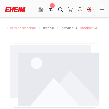
0
Pièces de rechange
Technik
Pumpen
compactON