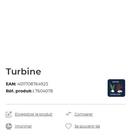
Turbine
EAN:
4011708764923
Réf. produit :
7604078
Enregistrer le produit
Comparer
Imprimer
Se souvenir de