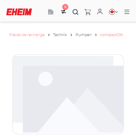
0
Pièces de rechange
Technik
Pumpen
compactON