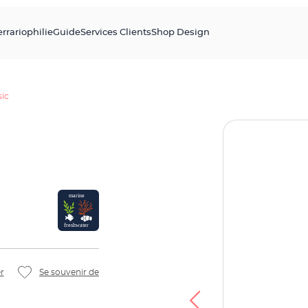
errariophilie
Guide
Services Clients
Shop Design
sic
r
Se souvenir de