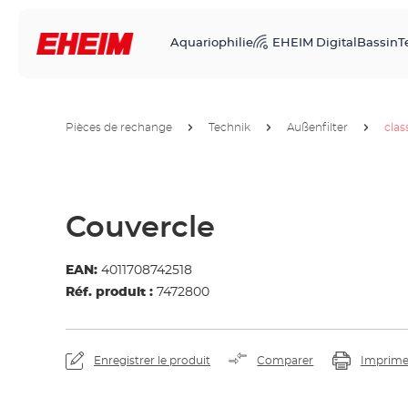
Aquariophilie
EHEIM Digital
Bassin
T
Pièces de rechange
Technik
Außenfilter
clas
Couvercle
EAN:
4011708742518
Réf. produit :
7472800
Enregistrer le produit
Comparer
Imprime