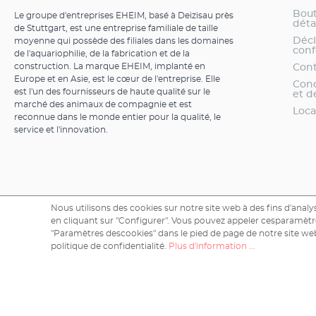
Bout
Le groupe d'entreprises EHEIM, basé à Deizisau près
dét
de Stuttgart, est une entreprise familiale de taille
Décl
moyenne qui possède des filiales dans les domaines
conf
de l'aquariophilie, de la fabrication et de la
construction. La marque EHEIM, implanté en
Cont
Europe et en Asie, est le cœur de l'entreprise. Elle
Cond
est l'un des fournisseurs de haute qualité sur le
et d
marché des animaux de compagnie et est
Loca
reconnue dans le monde entier pour la qualité, le
service et l'innovation.
Nous utilisons des cookies sur notre site web à des fins d'analys
en cliquant sur "Configurer". Vous pouvez appeler cesparamètre
"Paramètres descookies" dans le pied de page de notre site web
Copyright © 2026 EHEIM GmbH & Co. KG.
politique de confidentialité.
Plus d'information ...