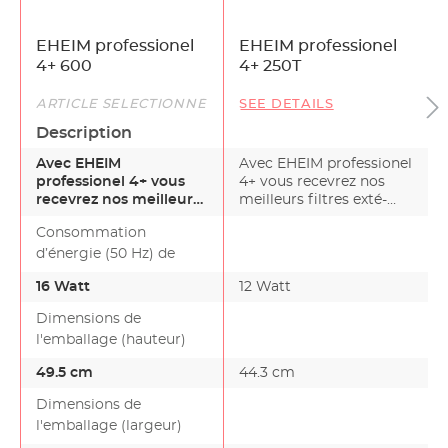
EHEIM professionel
EHEIM professionel
4+ 600
4+ 250T
ARTICLE SÉLECTIONNÉ
SEE DETAILS
Description
Avec EHEIM
Avec EHEIM professionel
professionel 4+ vous
4+ vous recevrez nos
recevrez nos meilleurs
meilleurs filtres exté-
filtres exté-rieurs–
rieurs– maintena…
Consommation
maintena…
d’énergie (50 Hz) de
16 Watt
12 Watt
Dimensions de
l'emballage (hauteur)
49.5 cm
44.3 cm
Dimensions de
l'emballage (largeur)