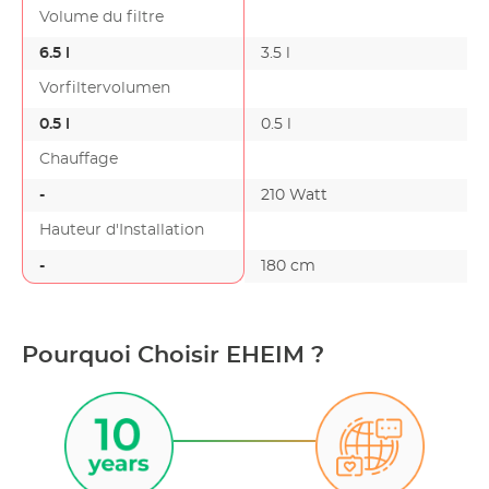
Volume du filtre
6.5 l
3.5 l
Vorfiltervolumen
0.5 l
0.5 l
Chauffage
-
210 Watt
Hauteur d'Installation
-
180 cm
Pourquoi Choisir EHEIM ?