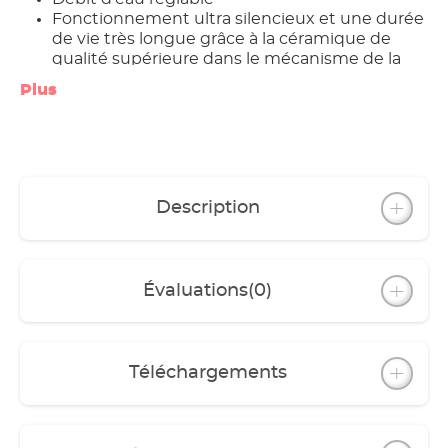
Fonctionnement ultra silencieux et une durée
de vie très longue grâce à la céramique de
qualité supérieure dans le mécanisme de la
pompe.
Plus
Système d’amorçage intégré pour un
remplissage rapide du filtre.
Adaptateur de tuyaux de sécurité; seulement
détachable en cas de valves fermées.
Grand préfiltre permettant de stopper les gros
déchets et permet une longévité des masses
Description
filtrantes biologiques, facile à enlever et facile à
nettoyer.
Les paniers filtre sont amovible séparement et
peuvent être rempli indi-viduellement, avec
Évaluations
(0)
grille spéciale „Easy Clean“
Complètement équipé avec des masses
filtrantes originales EHEIM et avec accessoires
d‘installation.
Téléchargements