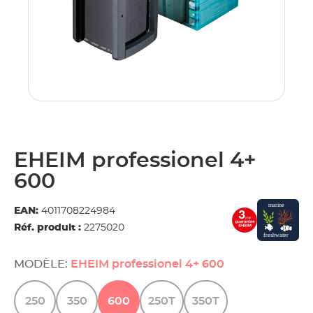
EHEIM professionel 4+
600
EAN:
4011708224984
Réf. produit :
2275020
MODÈLE:
EHEIM professionel 4+ 600
250
350
600
250T
350T