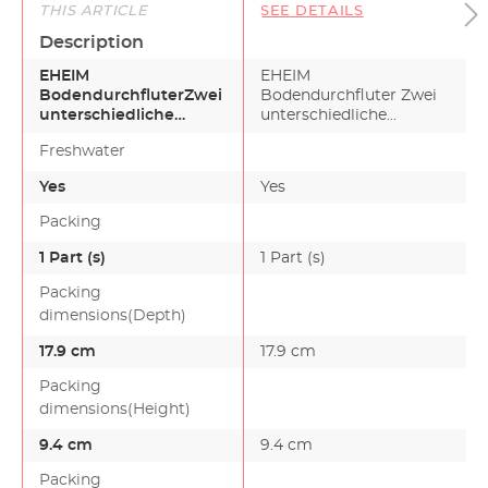
THIS ARTICLE
SEE DETAILS
Description
EHEIM
EHEIM
BodendurchfluterZwei
Bodendurchfluter Zwei
unterschiedliche
unterschiedliche
Bodendurchfluter, die
Bodendurchfluter, die
Freshwater
nach dem Durchströ…
nach dem Durchstr…
Yes
Yes
Packing
1 Part (s)
1 Part (s)
Packing
dimensions(Depth)
17.9 cm
17.9 cm
Packing
dimensions(Height)
9.4 cm
9.4 cm
Packing