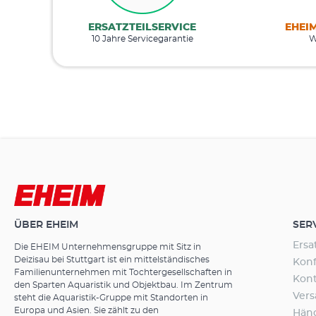
ERSATZTEILSERVICE
EHEI
10 Jahre Servicegarantie
W
ÜBER EHEIM
SER
Ersa
Die EHEIM Unternehmensgruppe mit Sitz in
Deizisau bei Stuttgart ist ein mittelständisches
Konf
Familienunternehmen mit Tochtergesellschaften in
Kon
den Sparten Aquaristik und Objektbau. Im Zentrum
Ver
steht die Aquaristik-Gruppe mit Standorten in
Europa und Asien. Sie zählt zu den
Hän