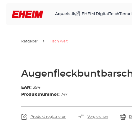
Aquaristik
EHEIM Digital
Teich
Terrari
Ratgeber
Fisch Welt
Augenfleckbuntbarsc
EAN:
394
Produktnummer:
747
Produkt registrieren
Vergleichen
D