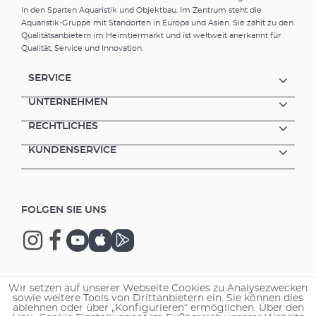
in den Sparten Aquaristik und Objektbau. Im Zentrum steht die
Aquaristik-Gruppe mit Standorten in Europa und Asien. Sie zählt zu den
Qualitätsanbietern im Heimtiermarkt und ist weltweit anerkannt für
Qualität, Service und Innovation.
SERVICE
UNTERNEHMEN
RECHTLICHES
KUNDENSERVICE
FOLGEN SIE UNS
Wir setzen auf unserer Webseite Cookies zu Analysezwecken
Copyright © 2026 EHEIM GmbH & Co. KG.
sowie weitere Tools von Drittanbietern ein. Sie können dies
ablehnen oder über „Konfigurieren“ ermöglichen. Über den