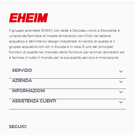
molto lunga. Per una schiumazione ottimale,
è possibile regolare e controllare la presa
d'aria, il livello dell'acqua nella camera di
reazione e il posizionamento nel pozzetto del
filtro.Vantaggi dell'EHEIM skimmarine 600 Big
Il gruppo aziendale EHEIM, con sede a Deizisau vicino a Stoccarda, è
Per acquari marini fino a ca. 600 lt Pompa
un'azienda familiare di medie dimensioni con filiali nel settore
skimmer con tecnologia ad aghi ad alta
acquatico e dell'interior design industriale. Al centro di questo è il
efficienza e asse in ceramica Presa d'aria
gruppo acquatico con siti in Europa e in Asia. È uno dei principali
indipendente (principio del disperdente)
fornitori di qualità nel mercato delle forniture per animali domestici ed
Funzionamento silenzioso grazie all'uscita
è famoso in tutto il mondo per la sua qualità, servizio e innovazione.
dell'acqua regolabile Silenziatore flessibile
Efficace controllo a 3 vie per una
SERVIZIO
schiumazione ottimale: 1. presa d'aria
regolabile al silenziatore 2. livello dell'acqua
AZIENDA
regolabile nella camera di reazione3.
INFORMAZIONI
posizionamento regolabile (altezza) nella
coppa del filtro Ingombro ridotto grazie alla
ASSISTENZA CLIENTI
pompa interna dello skimmer Facile da
smontare per la pulizia Alta qualità - 3 anni di
garanzia
SEGUICI