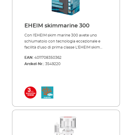
facilmente sostituibile Il plancton marino
naturale non viene distrutto Alta qualità con 3
anni di garanzia EHEIM air100 necessario per il
funzionamento
EHEIM skimmarine 300
Con l'EHEIM skim marine 300 avete uno
schiumatoio con tecnologia eccezionale e
facilità d'uso di prima classe L'EHEIM skim
marine 300 può essere piccolo ma offre gli
EAN:
4011708350362
stessi risultati di un grande schiumatoio di
Artikel-Nr.:
3549220
proteine. Lo schiumatoio è azionato da una
pompa ad aghi ad alta efficienza (girante) e
dispone di una presa d'aria regolabile che
aspira l'aria in modo indipendente e
determina la velocità di schiumatura. È facile
fissare lo schiumatoio al vetro dell'acquario
utilizzando il supporto magnetico.Vantaggi
dell'EHEIM skim marine 300 Mini Per acquari
d'acqua marina fino a 300 litri Pompa di
schiumatura con tecnologia ad aghi ad alta
efficienza Aspirazione aria indipendente
(principio Dispergator) Presa d'aria regolabile