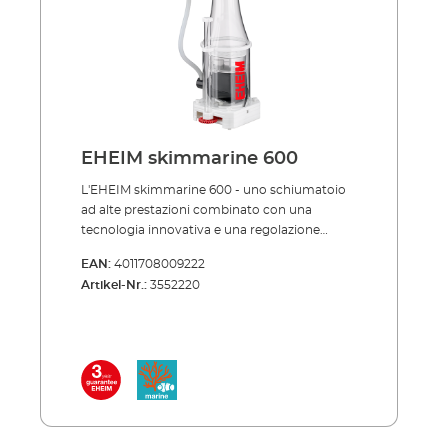
Estremamente silenzioso Basso consumo
energetico Elevate prestazioni di schiumatura
Può essere riparato nell'acquario Facile
installazione con supporto magnetico
Completamente smontabile per la pulizia
Design compatto Alta qualità con 3 anni di
garanzia
EHEIM skimmarine 600
L'EHEIM skimmarine 600 - uno schiumatoio
ad alte prestazioni combinato con una
tecnologia innovativa e una regolazione
ottimale della schiumazione. L'EHEIM
EAN:
4011708009222
skimmarine 600 è ideale per acquari marini
Artikel-Nr.:
3552220
più grandi. Funziona secondo il principio della
controcorrente ed è quindi molto efficiente.
La speciale pompa a ruota ad aghi produce
una miscela di bolle finissime/aria-acqua. La
formazione di schiuma o flottato è
corrispondentemente elevata e l'asse in
ceramica garantisce un funzionamento
particolarmente silenzioso e una durata