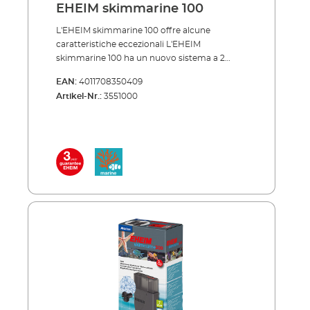
EHEIM skimmarine 100
L'EHEIM skimmarine 100 offre alcune
caratteristiche eccezionali L'EHEIM
skimmarine 100 ha un nuovo sistema a 2
camere. L'acqua sporca viene diretta in una
EAN:
4011708350409
camera e l'acqua pulita scorre attraverso
Artikel-Nr.:
3551000
l'altra camera e torna nell'acquario. La
direzione del flusso è chiaramente definita e
ciò aumenta l'efficienza. Un'altra caratteristica
è il diffusore in legno di tiglio di alta qualità
che rende il Nano molto silenzioso. Il Nano
non dispone di un proprio motore, pertanto
per il funzionamento è necessario l'EHEIM
air100. Vantaggi di EHEIM skimmarine 100
Nano Per piccoli acquari marini fino a ca. 100
litri Nuovo sistema a 2 camere, maggiore
efficienza Elevate prestazioni di schiumatura
Design piccolo e compatto Può essere fissato
saldamente nell'acquario Facile installazione
con supporto magnetico Completamente
smontabile per la pulizia Estremamente
silenzioso grazie al diffusore in legno di tiglio