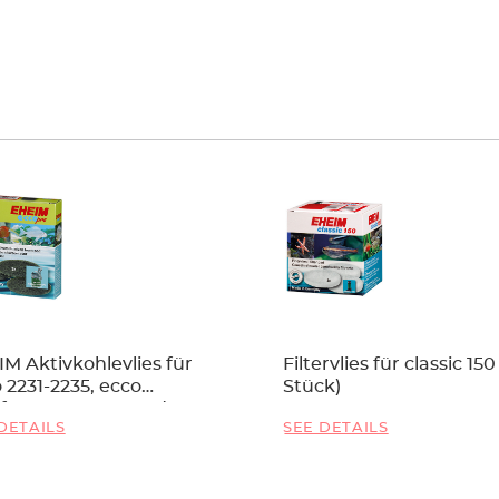
M Aktivkohlevlies für
Filtervlies für classic 150
 2231-2235, ecco
Stück)
ort 2232-2236 und
DETAILS
SEE DETAILS
pro 130-300