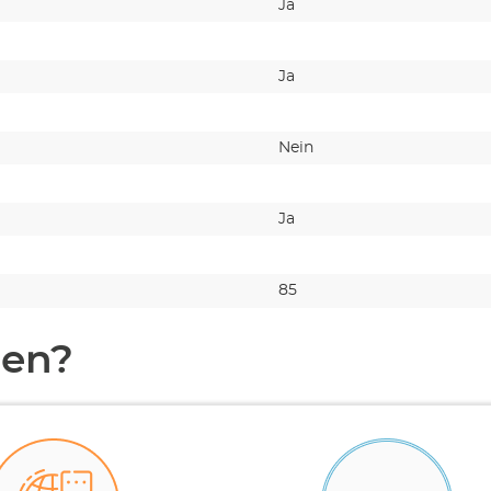
Ja
Ja
Nein
Ja
85
en?