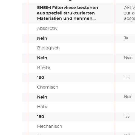
EHEIM Filtervliese bestehen
Akti
aus speziell strukturierten
zur a
Materialien und nehmen
adso
beim…
Absorptiv
Ja
Nein
Biologisch
Nein
Nein
Breite
155
180
Chemisch
Nein
Nein
Höhe
155
180
Mechanisch