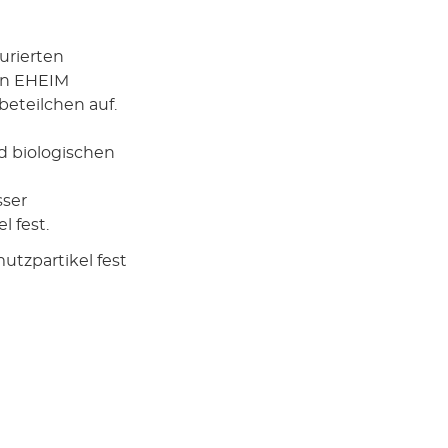
urierten
in EHEIM
beteilchen auf.
d biologischen
sser
 fest.
utzpartikel fest