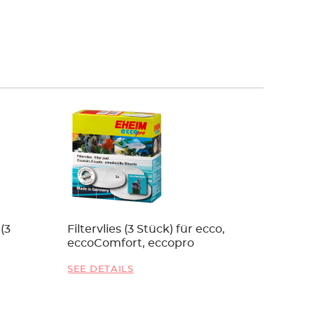
 (3
Filtervlies (3 Stück) für ecco,
EHEIM A
eccoComfort, eccopro
SEE DETAILS
SEE DET