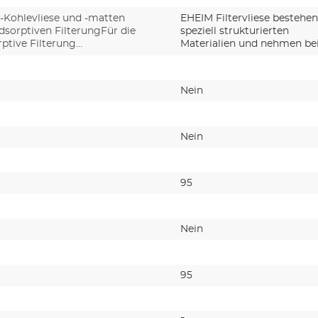
v-Kohlevliese und -matten
EHEIM Filtervliese bestehen
dsorptiven FilterungFür die
speziell strukturierten
rptive Filterung…
Materialien und nehmen b
Nein
Nein
95
Nein
95