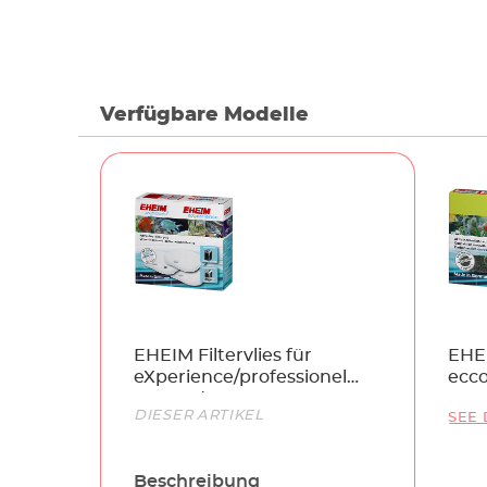
Verfügbare Modelle
Name
EHEIM Filtervlies für
EHEI
eXperience/professionel
ecco
250 und 250T
comf
Link
DIESER ARTIKEL
SEE 
ecco
Beschreibung