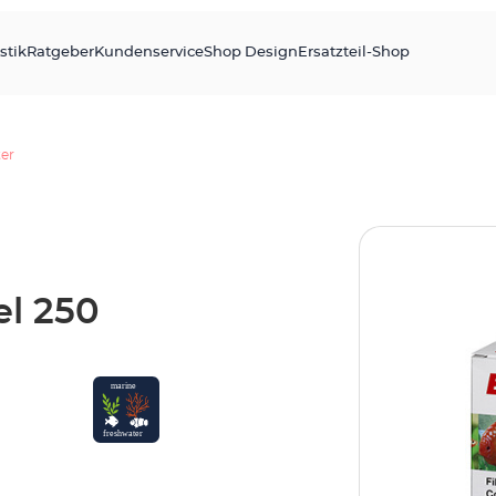
stik
Ratgeber
Kundenservice
Shop Design
Ersatzteil-Shop
ter
el 250