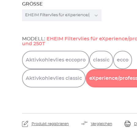
GRÖSSE
MODELL:
EHEIM Filtervlies für eXperience/pr
und 250T
Aktivkohlevlies
eccopro
classic
ecco
Aktivkohlevlies
classic
eXperience/profess
Produkt registrieren
Vergleichen
D