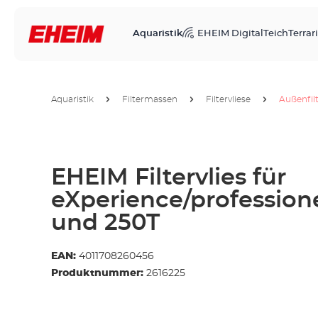
Aquaristik
EHEIM Digital
Teich
Terrari
Aquaristik
Filtermassen
Filtervliese
Außenfil
EHEIM Filtervlies für
eXperience/profession
und 250T
EAN:
4011708260456
Produktnummer:
2616225