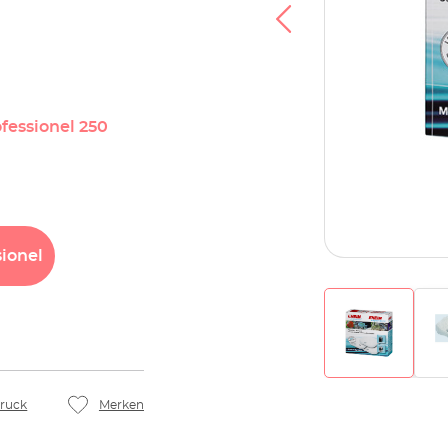
ofessionel 250
ionel
ruck
Merken