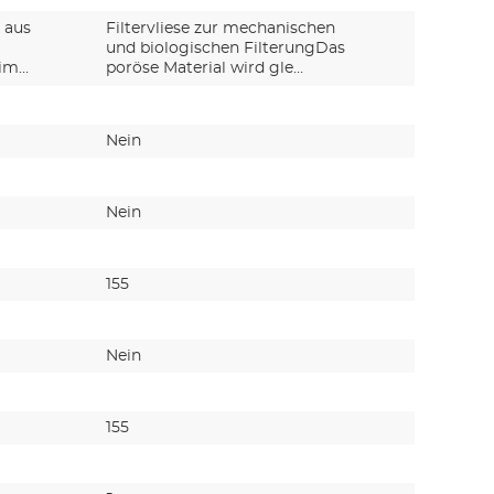
 aus
Filtervliese zur mechanischen
Aktiv-Ko
und biologischen FilterungDas
zur adso
eim…
poröse Material wird gle…
die adso
Nein
Ja
Nein
Nein
155
-
Nein
Nein
155
-