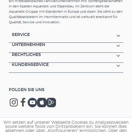
ein mittelständisches Familienunternehmen mit Tochtergesellschaften
in den Sparten Aquaristik und Objektbau. Im Zentrum steht die
Aquaristik-Gruppe mit Standorten in Europa und Asien. Sie zählt zu den
Qualitätsanbietern im Heimtiermarkt und ist weltweit anerkannt für
Qualität, Service und Innovation.
SERVICE
UNTERNEHMEN
RECHTLICHES
KUNDENSERVICE
FOLGEN SIE UNS
Wir setzen auf unserer Webseite Cookies zu Analysezwecken
Copyright © 2026 EHEIM GmbH & Co. KG.
sowie weitere Tools von Drittanbietern ein. Sie können dies
ablehnen oder über „Konfigurieren“ ermöglichen. Über den