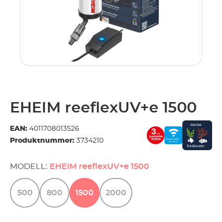
EHEIM reeflexUV+e 1500
EAN:
4011708013526
Produktnummer:
3734210
MODELL:
EHEIM reeflexUV+e 1500
500
800
1500
2000