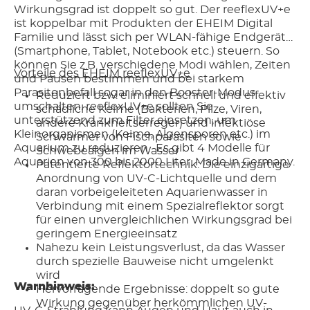
Wirkungsgrad ist doppelt so gut. Der reeflexUV+e
ist koppelbar mit Produkten der EHEIM Digital
Familie und lässt sich per WLAN-fähige Endgeräte
(Smartphone, Tablet, Notebook etc.) steuern. So
können Sie z.B. verschiedene Modi wählen, Zeiten
Vorteile des EHEIM reeflexUV+e
und Pausen bestimmen und bei starkem
Parasitenbefall sogar in den Booster-Modus
Reduziert bzw. eliminiert schnell und effektiv
umschalten. reeflexUV+e sollten Sie
schädliche Keime (Bakterien, Pilze, Viren,
unterstützend zum Filter einsetzen, um
andere Krankheitserreger) und infektiöse
Kleinorganismen (Keime, Algensporen etc.) im
Schwärmer von Fischparasiten sowie
Aquarium zu reduzieren. Es gibt 4 Modelle für
Schwebealgen im Wasser
Aquarien von 300 bis 2000 Liter. Made in Germany.
Patentierte Reflektortechnik: Die einzigartige
Anordnung von UV-C-Lichtquelle und dem
daran vorbeigeleiteten Aquarienwasser in
Verbindung mit einem Spezialreflektor sorgt
für einen unvergleichlichen Wirkungsgrad bei
geringem Energieeinsatz
Nahezu kein Leistungsverlust, da das Wasser
durch spezielle Bauweise nicht umgelenkt
wird
Warnhinweis:
Hervorragende Ergebnisse: doppelt so gute
Wirkung gegenüber herkömmlichen UV-