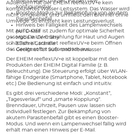
Brenndauer, Uhrzeit, Pausen usw.
Außerdem hat der EHEIM reeflexUV+e kein
konfigurierbar
kompliziertes Wasser-Leitsystem. Das Wasser wird
Booster-Modus zur Bekämpfung von akutem
nicht umgelenkt und umfließt den Brenner ohne
Parasitenbefall
Umwege. So entsteht kein Leistungsverlust.
Hinweis bei Fälligkeit des Lampenwechsels
Mit AUTO-OFF ist zudem für optimale Sicherheit
per E-Mail
gesorgt. Da UV-C Strahlung für Haut und Augen
Made in Germany
schädlich ist, schaltet reeflexUV+e beim Öffnen
3 Jahre Garantie
des Geräts sofort automatisch aus.
Geeignet für Süß- und Meerwasser
Der EHEIM reeflexUV+e ist koppelbar mit den
Produkten der EHEIM Digital Familie (z. B.
Beleuchtung). Die Steuerung erfolgt über WLAN-
fähige Endgeräte (Smartphone, Tablet, Notebook
etc.) Die Bedienung ist einfach und intuitiv.
Es gibt drei verschiedene Modi: „Konstant“,
„Tagesverlauf“ und „smarte Kopplung“.
Brenndauer, Uhrzeit, Pausen usw. lassen sich
individuell festlegen. Zur Bekämpfung von
akutem Parasitenbefall gibt es einen Booster-
Modus. Und wenn ein Lampenwechsel fällig wird
erhält man einen Hinweis per E-Mail.