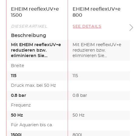
EHEIM reeflexUV+e
EHEIM reeflexUV+e
1500
800
DIESER ARTIKEL
SEE DETAILS
Beschreibung
Mit EHEIM reeflexUV+e
Mit EHEIM reeflexUV+e
reduzieren bzw.
reduzieren bzw.
eliminieren Sie
eliminieren Sie
Keimbelastungen und
Keimbelastungen und
Breite
beseitigen…
beseitigen…
115
115
Druck max. bei 50 Hz
0.8 bar
0.8 bar
Frequenz
50 Hz
50 Hz
Für Aquarien bis ca.
1500l
800l